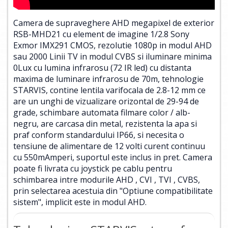
Camera de supraveghere AHD megapixel de exterior
RSB-MHD21 cu element de imagine 1/2.8 Sony
Exmor IMX291 CMOS, rezolutie 1080p in modul AHD
sau 2000 Linii TV in modul CVBS si iluminare minima
0Lux cu lumina infrarosu (72 IR led) cu distanta
maxima de luminare infrarosu de 70m, tehnologie
STARVIS, contine lentila varifocala de 2.8-12 mm ce
are un unghi de vizualizare orizontal de 29-94 de
grade, schimbare automata filmare color / alb-
negru, are carcasa din metal, rezistenta la apa si
praf conform standardului IP66, si necesita o
tensiune de alimentare de 12 volti curent continuu
cu 550mAmperi, suportul este inclus in pret. Camera
poate fi livrata cu joystick pe cablu pentru
schimbarea intre modurile AHD , CVI , TVI , CVBS,
prin selectarea acestuia din "Optiune compatibilitate
sistem", implicit este in modul AHD.