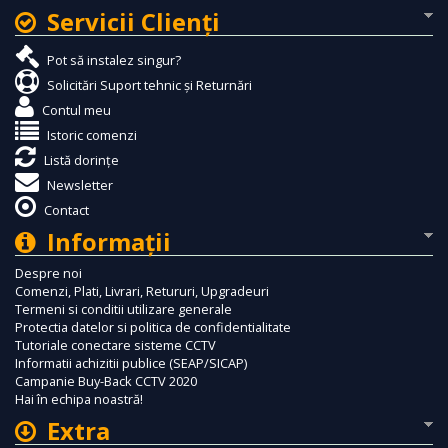
Servicii Clienţi
Pot să instalez singur?
Solicitări Suport tehnic și Returnări
Contul meu
Istoric comenzi
Listă dorințe
Newsletter
Contact
Informaţii
Despre noi
Comenzi, Plati, Livrari, Retururi, Upgradeuri
Termeni si conditii utilizare generale
Protectia datelor si politica de confidentialitate
Tutoriale conectare sisteme CCTV
Informatii achizitii publice (SEAP/SICAP)
Campanie Buy-Back CCTV 2020
Hai în echipa noastră!
Extra