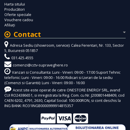
Harta sitului
Producători
Oferte speciale
Vouchere cadou
Afiliaţi
Contact
Adresa Sediu (showroom, service): Calea Ferentari, Nr. 133, Sector
5, Bucuresti 051857
031.425.4555
comenzi@cctv-supraveghere.ro
Vanzari si Consultanta: Luni - Vineri: 09:00 - 17:00 Suport Tehnic
telefonic: Luni - Vineri: 09:00 - 16:00 Ridicari si Livrari de la sediu
(Comenzi si Garantii): Luni - Vineri: 09:00 - 16:00
Acest site este operat de catre ONESTORE ENERGY SRL, avand
CUI RO24386651, si inregistrata la Reg. Com. cu Nr. J200801448409, cod
CAEN 6202, 4791, 2630, Capital Social: 100.000RON, si cont deschis la
ING BANK: RO31INGB0000999914815357