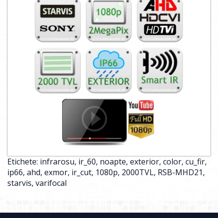
Etichete:
infrarosu
,
ir_60
,
noapte
,
exterior
,
color
,
cu_fir
,
ip66
,
ahd
,
exmor
,
ir_cut
,
1080p
,
2000TVL
,
RSB-MHD21
,
starvis
,
varifocal