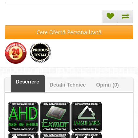
Cere Ofertă Personalizată
Descriere
Detalii Tehnice
Opinii (0)