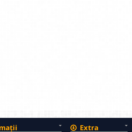
maţii
Extra