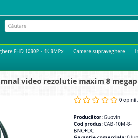
eghere FHD 1080P - 4K 8MPx
Camere supraveghere
I
emnal video rezolutie maxim 8 megapi
0 opinii
Producător:
Guovin
Cod produs:
CAB-10M-8-
BNC+DC
Garantie comerciala:
0 lun