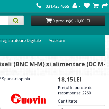
031.425.4555
0 produs(e) - 0,00LEI
nregistratoare Digitale
Accesorii
xeli (BNC M-M) si alimentare (DC M-
18,15LEI
/
Spune-ţi opinia
Preţul în puncte de
recompensă: 2260
Cantitate
i