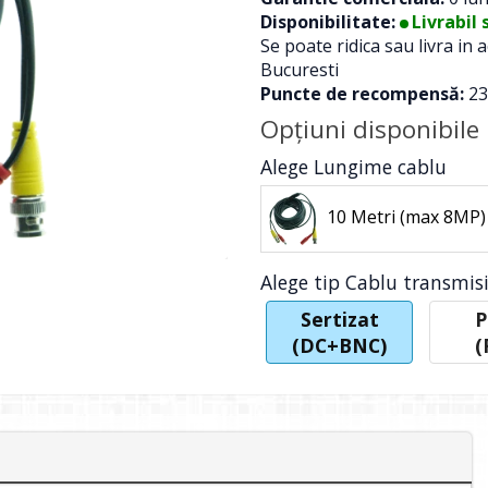
Disponibilitate:
Livrabil 
Se poate ridica sau livra in
Bucuresti
Puncte de recompensă:
23
Opţiuni disponibile
Alege Lungime cablu
10 Metri (max 8MP)
Alege tip Cablu transmis
Sertizat
P
(DC+BNC)
(