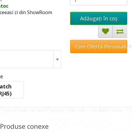
stoc
 aceeasi zi din ShowRoom
Adăugați în coş
Cere Ofertă Personaliz
ie
atch
RJ45)
Produse conexe