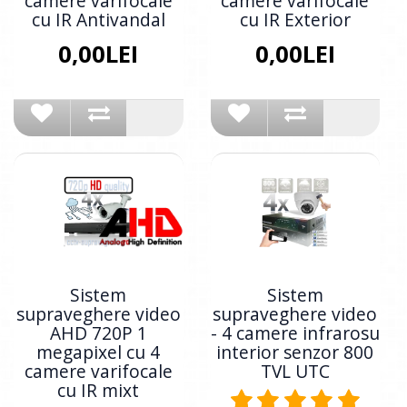
camere varifocale
camere varifocale
cu IR Antivandal
cu IR Exterior
0,00LEI
0,00LEI
Sistem
Sistem
supraveghere video
supraveghere video
AHD 720P 1
- 4 camere infrarosu
megapixel cu 4
interior senzor 800
camere varifocale
TVL UTC
cu IR mixt