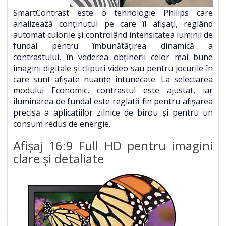
SmartContrast este o tehnologie Philips care
analizează conţinutul pe care îl afişaţi, reglând
automat culorile şi controlând intensitatea luminii de
fundal pentru îmbunătăţirea dinamică a
contrastului, în vederea obţinerii celor mai bune
imagini digitale şi clipuri video sau pentru jocurile în
care sunt afişate nuanţe întunecate. La selectarea
modului Economic, contrastul este ajustat, iar
iluminarea de fundal este reglată fin pentru afişarea
precisă a aplicaţiilor zilnice de birou şi pentru un
consum redus de energie.
Afişaj 16:9 Full HD pentru imagini
clare şi detaliate