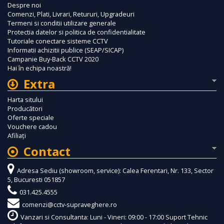
Despre noi
Comenzi, Plati, Livrari, Retururi, Upgradeuri
Termeni si conditii utilizare generale
Protectia datelor si politica de confidentialitate
Tutoriale conectare sisteme CCTV
Informatii achizitii publice (SEAP/SICAP)
Campanie Buy-Back CCTV 2020
Hai în echipa noastră!
Extra
Harta sitului
Producători
Oferte speciale
Vouchere cadou
Afiliaţi
Contact
Adresa Sediu (showroom, service): Calea Ferentari, Nr. 133, Sector
5, Bucuresti 051857
031.425.4555
comenzi@cctv-supraveghere.ro
Vanzari si Consultanta: Luni - Vineri: 09:00 - 17:00 Suport Tehnic