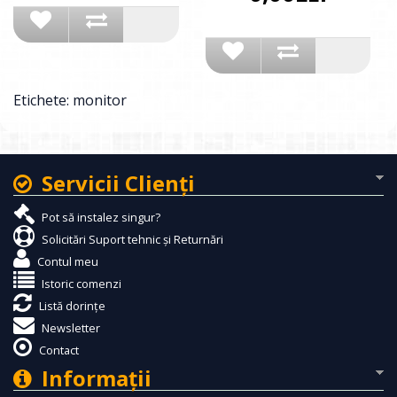
Etichete:
monitor
Servicii Clienţi
Pot să instalez singur?
Solicitări Suport tehnic și Returnări
Contul meu
Istoric comenzi
Listă dorințe
Newsletter
Contact
Informaţii