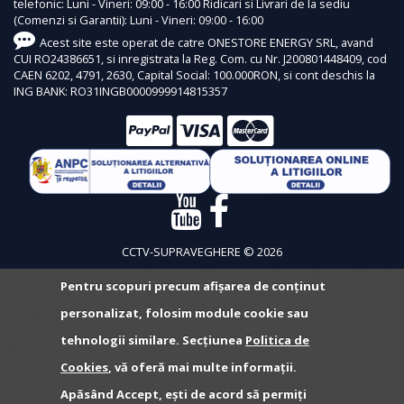
telefonic: Luni - Vineri: 09:00 - 16:00 Ridicari si Livrari de la sediu
(Comenzi si Garantii): Luni - Vineri: 09:00 - 16:00
Acest site este operat de catre ONESTORE ENERGY SRL, avand
CUI RO24386651, si inregistrata la Reg. Com. cu Nr. J200801448409, cod
CAEN 6202, 4791, 2630, Capital Social: 100.000RON, si cont deschis la
ING BANK: RO31INGB0000999914815357
CCTV-SUPRAVEGHERE © 2026
Pentru scopuri precum afișarea de conținut
personalizat, folosim module cookie sau
tehnologii similare. Secțiunea
Politica de
Cookies
, vă oferă mai multe informații.
Apăsând Accept, ești de acord să permiți