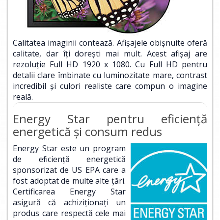
Calitatea imaginii contează. Afişajele obişnuite oferă
calitate, dar îţi doreşti mai mult. Acest afişaj are
rezoluţie Full HD 1920 x 1080. Cu Full HD pentru
detalii clare îmbinate cu luminozitate mare, contrast
incredibil şi culori realiste care compun o imagine
reală.
Energy Star pentru eficienţă
energetică şi consum redus
Energy Star este un program
de eficienţă energetică
sponsorizat de US EPA care a
fost adoptat de multe alte ţări.
Certificarea Energy Star
asigură că achiziţionaţi un
produs care respectă cele mai