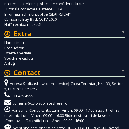
Protectia datelor si politica de confidentialitate
Tutoriale conectare sisteme CCTV
Informatii achizitii publice (SEAP/SICAP)
Campanie Buy-Back CCTV 2020
Hai în echipa noastră!
Extra
Harta sitului
Producători
Oferte speciale
Vouchere cadou
Afiliaţi
Contact
Adresa Sediu (showroom, service): Calea Ferentari, Nr. 133, Sector
5, Bucuresti 051857
031.425.4555
comenzi@cctv-supraveghere.ro
Vanzari si Consultanta: Luni - Vineri: 09:00 - 17:00 Suport Tehnic
telefonic: Luni - Vineri: 09:00 - 16:00 Ridicari si Livrari de la sediu
(Comenzi si Garantii): Luni - Vineri: 09:00 - 16:00
Acest site este operat de catre ONESTORE ENERGY SRL, avand