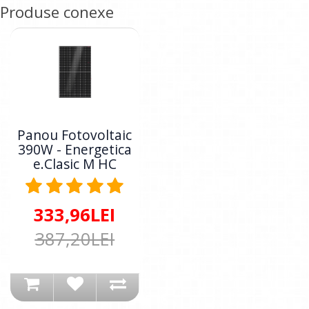
Produse conexe
Panou Fotovoltaic
390W - Energetica
e.Clasic M HC
333,96LEI
387,20LEI