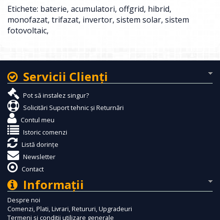
Etichete:
baterie
,
acumulatori
,
offgrid
,
hibrid
,
monofazat
,
trifazat
,
invertor
,
sistem solar
,
sistem
fotovoltaic
,
Servicii Clienţi
Pot să instalez singur?
Solicitări Suport tehnic și Returnări
Contul meu
Istoric comenzi
Listă dorințe
Newsletter
Contact
Informaţii
Despre noi
Comenzi, Plati, Livrari, Retururi, Upgradeuri
Termeni si conditii utilizare generale