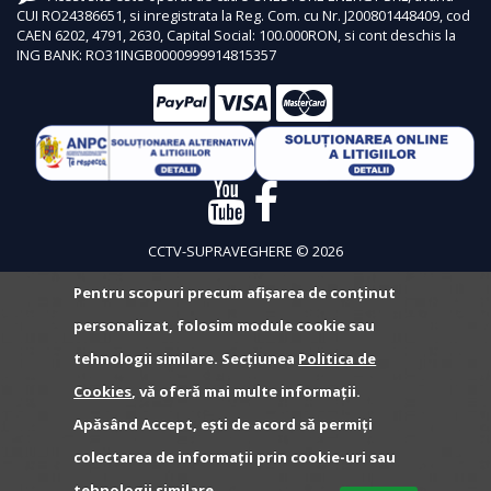
CUI RO24386651, si inregistrata la Reg. Com. cu Nr. J200801448409, cod
CAEN 6202, 4791, 2630, Capital Social: 100.000RON, si cont deschis la
ING BANK: RO31INGB0000999914815357
CCTV-SUPRAVEGHERE © 2026
Pentru scopuri precum afișarea de conținut
personalizat, folosim module cookie sau
tehnologii similare. Secțiunea
Politica de
Cookies
, vă oferă mai multe informații.
Apăsând Accept, ești de acord să permiți
colectarea de informații prin cookie-uri sau
tehnologii similare.