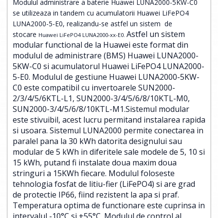
Modulul administrare a baterie Huawei LUNA2000-5KW-C0
se utilizeaza in tandem cu acumulatorii Huawei LiFePO4
LUNA2000-5-E0, realizandu-se astfel un sistem de
Astfel un sistem
stocare
Huawei LiFePO4 LUNA2000-xx-E0.
modular functional de la Huawei este format din
modulul de administrare (BMS) Huawei LUNA2000-
5KW-C0 si acumulatorul Huawei LiFePO4 LUNA2000-
5-E0. Modulul de gestiune Huawei LUNA2000-5KW-
C0 este compatibil cu invertoarele SUN2000-
2/3/4/5/6KTL-L1, SUN2000-3/4/5/6/8/10KTL-M0,
SUN2000-3/4/5/6/8/10KTL-M1.Sistemul modular
este stivuibil, acest lucru permitand instalarea rapida
si usoara. Sistemul LUNA2000 permite conectarea in
paralel pana la 30 kWh datorita designului sau
modular de 5 kWh in diferitele sale modele de 5, 10 si
15 kWh, putand fi instalate doua maxim doua
stringuri a 15KWh fiecare. Modulul foloseste
tehnologia fosfat de litiu-fier (LiFePO4) si are grad
de protectie IP66, fiind rezistent la apa si praf.
Temperatura optima de functionare este cuprinsa in
intervalul -10°C si +55°C. Modulul de control al