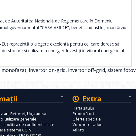
obat de Autoritatea Națională de Reglementare în Domeniul
ramul guvernamental "CASA VERDE", beneficiind astfel, mai târziu
U) reprezintă o alegere excelentă pentru cei care doresc să
de stocare și utilizare a energiei. Investiți în viitorul energetic al
r monofazat
,
invertor on-grid
,
invertor off-grid
,
sistem fotov
maţii
Extra
Harta sitului
ivrari, Retururi, Upgradeuri
Producători
tii utilizare generale
Oferte speciale
 si politica de confidentialitate
Vouchere cadou
tare sisteme CCTV
Afiliaţi
tii publice (SEAP/SICAP)