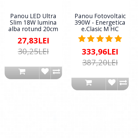
Panou LED Ultra
Panou Fotovoltaic
Slim 18W lumina
390W - Energetica
alba rotund 20cm
e.Clasic M HC
27,83LEI
30,25LEI
333,96LEI
387,20LEI