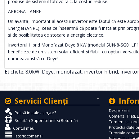
produse de sistemul fotovoltaic, la costuri reduse.
APROBAT ANRE
Un avantaj important al acestui invertor este faptul că este apr
Energiei (ANRE), ceea ce înseamnă că poate fi instalat prin prog
și de posibilitatea de stocare a energie electrice.
Invertorul Hibrid Monofazat Deye 8 kW (modelul SUN-8-SG01LP1-E
beneficieze de un sistem solar eficient și fiabil, cu opțiuni versatile 
dumneavoastră cu Deye!
Etichete:
8.0kW
,
Deye
,
monofazat
,
invertor hibrid
,
inverto
Servicii Clienţi
Infor
Despre noi
Pot să instalez singur?
Comenzi, Plati, L
Solicitări Suport tehnic și Returnări
Termeni si condi
Protectia datelor
Contul meu
Tutoriale conec
Istoric comenzi
Informatii achizi