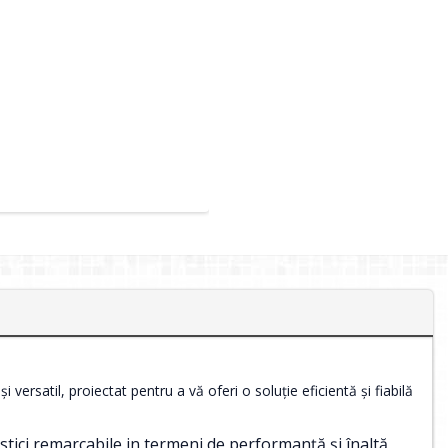
satil, proiectat pentru a vă oferi o soluție eficientă și fiabilă
ici remarcabile in termeni de performanță și înaltă