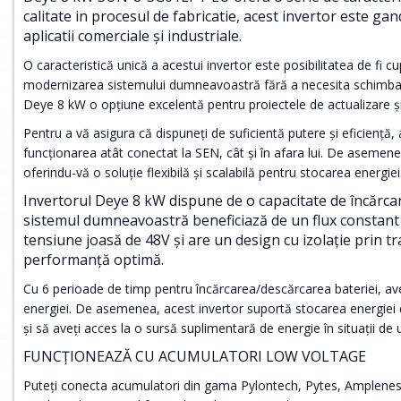
calitate in procesul de fabricatie, acest invertor este gan
aplicatii comerciale și industriale.
O caracteristică unică a acestui invertor este posibilitatea de fi c
modernizarea sistemului dumneavoastră fără a necesita schimbarea 
Deye 8 kW o opțiune excelentă pentru proiectele de actualizare și
Pentru a vă asigura că dispuneți de suficientă putere și eficiență,
funcționarea atât conectat la SEN, cât și în afara lui. De asemenea
oferindu-vă o soluție flexibilă și scalabilă pentru stocarea energiei
Invertorul Deye 8 kW dispune de o capacitate de încărc
sistemul dumneavoastră beneficiază de un flux constant 
tensiune joasă de 48V și are un design cu izolație prin t
performanță optimă.
Cu 6 perioade de timp pentru încărcarea/descărcarea bateriei, aveți
energiei. De asemenea, acest invertor suportă stocarea energiei 
și să aveți acces la o sursă suplimentară de energie în situații de 
FUNCȚIONEAZĂ CU ACUMULATORI LOW VOLTAGE
Puteți conecta acumulatori din gama Pylontech, Pytes, Ampleness 