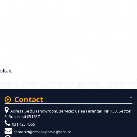
oltaic
Contact
Adresa Sediu (showroom, service): Calea Ferentari, Nr. 133, Sector
5, Bucuresti 051857
031.425.4555
comenzi@cctv-supraveghere.ro