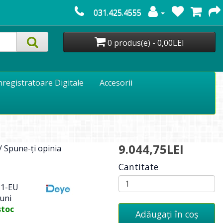
031.425.4555
0 produs(e) - 0,00LEI
nregistratoare Digitale
Accesorii
9.044,75LEI
/
Spune-ţi opinia
Cantitate
1-EU
uni
stoc
Adăugați în coş