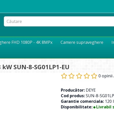
eghere FHD 1080P - 4K 8MPx
Camere supraveghere
I
8 kW SUN-8-SG01LP1-EU
0 opinii
Producător:
DEYE
Cod produs:
SUN-8-SG01LP
Garantie comerciala:
120 l
Disponibilitate:
Livrabil 