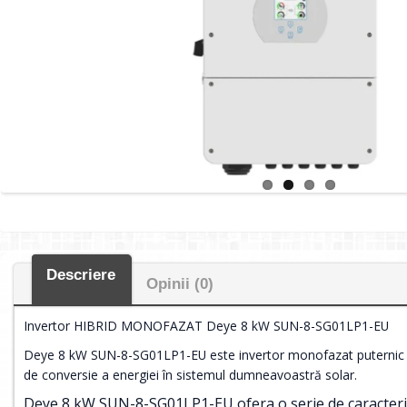
Descriere
Opinii (0)
Invertor HIBRID MONOFAZAT Deye 8 kW SUN-8-SG01LP1-EU
Deye 8 kW SUN-8-SG01LP1-EU este invertor monofazat puternic și ver
de conversie a energiei în sistemul dumneavoastră solar.
Deye 8 kW SUN-8-SG01LP1-EU ofera o serie de caracterist