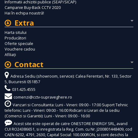
Informatii achizitii publice (SEAP/SICAP)
Campanie Buy-Back CCTV 2020
Hai în echipa noastră!
Extra
Harta sitului
Producători
Oferte speciale
Vouchere cadou
Afiliaţi
Contact
Adresa Sediu (showroom, service): Calea Ferentari, Nr. 133, Sector
5, Bucuresti 051857
031.425.4555
comenzi@cctv-supraveghere.ro
Vanzari si Consultanta: Luni - Vineri: 09:00 - 17:00 Suport Tehnic
telefonic: Luni - Vineri: 09:00 - 16:00 Ridicari si Livrari de la sediu
(Comenzi si Garantii): Luni - Vineri: 09:00 - 16:00
Acest site este operat de catre ONESTORE ENERGY SRL, avand
CUI RO24386651, si inregistrata la Reg. Com. cu Nr. J200801448409, cod
CAEN 6202, 4791, 2630, Capital Social: 100.000RON, si cont deschis la