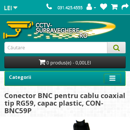
LEI
031.425.4555
0 produs(e) - 0,00LEI
Categorii
Conector BNC pentru cablu coaxial
tip RG59, capac plastic, CON-
BNC59P