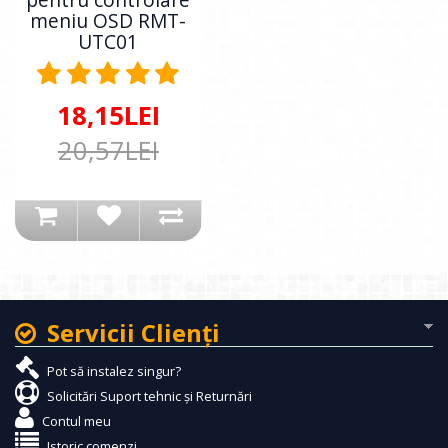
meniu OSD RMT-
UTC01
18,15LEI
20,57LEI
Servicii Clienţi
Pot să instalez singur?
Solicitări Suport tehnic și Returnări
Contul meu
Istoric comenzi