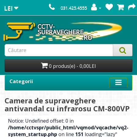
LEI
031.425.4555
0 produs(e) - 0,00LEI
Categorii
Camera de supraveghere
antivandal cu infrarosu CM-800VP
Notice: Undefined offset: 0 in
/home/cctvspr/public_html/vqmod/vqcache/vq2-
system_startup.php
on line
151
loading="lazy"