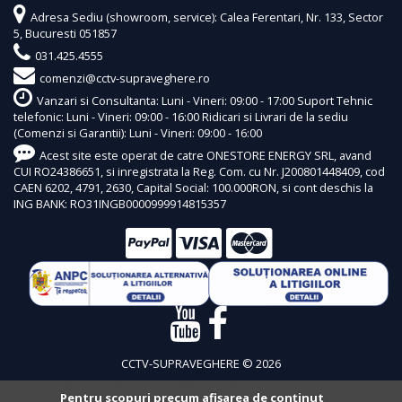
Adresa Sediu (showroom, service): Calea Ferentari, Nr. 133, Sector
5, Bucuresti 051857
031.425.4555
comenzi@cctv-supraveghere.ro
Vanzari si Consultanta: Luni - Vineri: 09:00 - 17:00 Suport Tehnic
telefonic: Luni - Vineri: 09:00 - 16:00 Ridicari si Livrari de la sediu
(Comenzi si Garantii): Luni - Vineri: 09:00 - 16:00
Acest site este operat de catre ONESTORE ENERGY SRL, avand
CUI RO24386651, si inregistrata la Reg. Com. cu Nr. J200801448409, cod
CAEN 6202, 4791, 2630, Capital Social: 100.000RON, si cont deschis la
ING BANK: RO31INGB0000999914815357
CCTV-SUPRAVEGHERE © 2026
Pentru scopuri precum afișarea de conținut