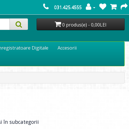
031.425.4555
0 produs(e) - 0,00LEI
nregistratoare Digitale
Accesorii
i în subcategorii