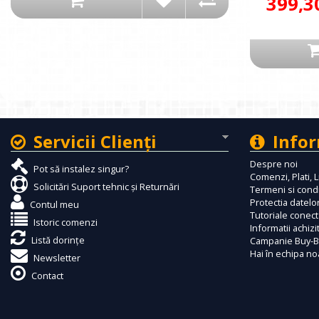
399,3
Servicii Clienţi
Infor
Despre noi
Pot să instalez singur?
Comenzi, Plati, L
Solicitări Suport tehnic și Returnări
Termeni si condi
Protectia datelor
Contul meu
Tutoriale conec
Istoric comenzi
Informatii achizi
Listă dorințe
Campanie Buy-B
Hai în echipa no
Newsletter
Contact