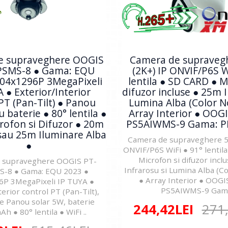
e supraveghere OOGIS
Camera de supraveg
PSMS-8 ● Gama: EQU
(2K+) IP ONVIF/P6S W
304x1296P 3MegaPixeli
lentila ● SD CARD ● M
 ● Exterior/Interior
difuzor incluse ● 25m I
PT (Pan-Tilt) ● Panou
Lumina Alba (Color N
 baterie ● 80° lentila ●
Array Interior ● OOG
crofon si Difuzor ● 20m
PS5AIWMS-9 Gama: P
sau 25m Iluminare Alba
Camera de supraveghere 5
●
ONVIF/P6S WiFi ● 91° lentil
Microfon si difuzor incl
 supraveghere OOGIS PT-
Infrarosu si Lumina Alba (C
-8 ● Gama: EQU 2023 ●
● Array Interior ● OOG
P 3MegaPixeli IP TUYA ●
PS5AIWMS-9 Gama:
terior control PT (Pan-Tilt),
e Panou solar 5W, baterie
244,42LEI
271
 ● 80° lentila ● WiFi ..