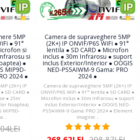
here 5MP
Camera de supraveghere 5MP
iFi ● 91°
(2K+) IP ONVIF/P6S WiFi ● 91°
icrofon si
lentila ● SD CARD ● Microfon
nfrarosu si
inclus ● 30m Infrarosu ● suport
oaptea) ●
inclus Exterior/Interior ● OOGIS
IS MIP9D-
NED-PS5AIWM-9 Gama: PRO
RO 2024 ●
2024 ●
MP (2K+) IP
Camera de supraveghere 5MP (2K+) IP
a ● SD CARD ●
ONVIF/P6S WiFi ● 91° lentila ● SD CARD ●
use ● 25m
Microfon inclus ● 30m Infrarosu ● suport
olor Noaptea)
inclus Exterior/Interior ● OOGIS NED-
IS MIP9D-
PS5AIWM-9 Gama: PRO 2024 ● Element
 ..
imagine: ..
,04LEI
268,62LEI
298,87LEI