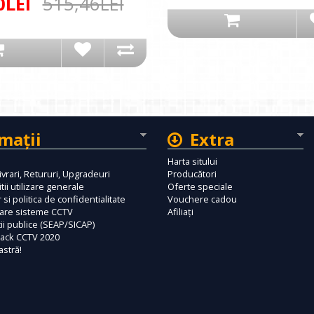
0LEI
515,46LEI
maţii
Extra
Harta sitului
ivrari, Retururi, Upgradeuri
Producători
tii utilizare generale
Oferte speciale
 si politica de confidentialitate
Vouchere cadou
tare sisteme CCTV
Afiliaţi
tii publice (SEAP/SICAP)
ack CCTV 2020
astră!