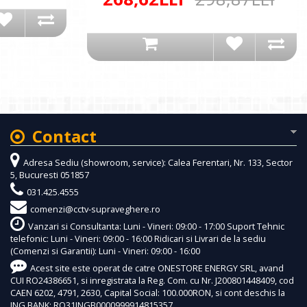
Contact
Adresa Sediu (showroom, service): Calea Ferentari, Nr. 133, Sector
5, Bucuresti 051857
031.425.4555
comenzi@cctv-supraveghere.ro
Vanzari si Consultanta: Luni - Vineri: 09:00 - 17:00 Suport Tehnic
telefonic: Luni - Vineri: 09:00 - 16:00 Ridicari si Livrari de la sediu
(Comenzi si Garantii): Luni - Vineri: 09:00 - 16:00
Acest site este operat de catre ONESTORE ENERGY SRL, avand
CUI RO24386651, si inregistrata la Reg. Com. cu Nr. J200801448409, cod
CAEN 6202, 4791, 2630, Capital Social: 100.000RON, si cont deschis la
ING BANK: RO31INGB0000999914815357