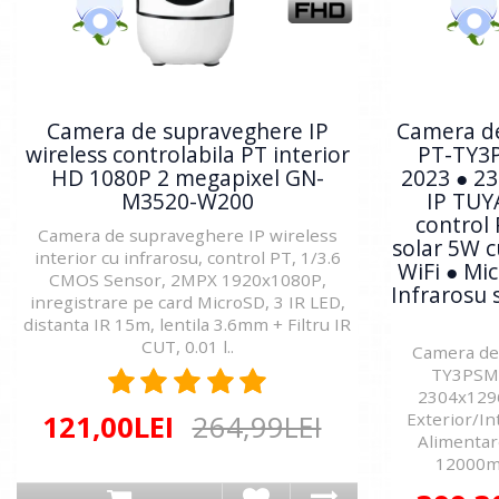
Camera de supraveghere IP
Camera d
wireless controlabila PT interior
PT-TY3
HD 1080P 2 megapixel GN-
2023 ● 2
M3520-W200
IP TUYA
control 
Camera de supraveghere IP wireless
solar 5W cu
interior cu infrarosu, control PT, 1/3.6
WiFi ● Mi
CMOS Sensor, 2MPX 1920x1080P,
Infrarosu 
inregistrare pe card MicroSD, 3 IR LED,
distanta IR 15m, lentila 3.6mm + Filtru IR
CUT, 0.01 l..
Camera de
TY3PSMS
2304x1296
Exterior/In
121,00LEI
264,99LEI
Alimentar
12000mAh