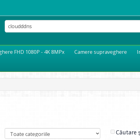
eghere FHD 1080P - 4K 8MPx
Camere supraveghere
I
Căutare ș