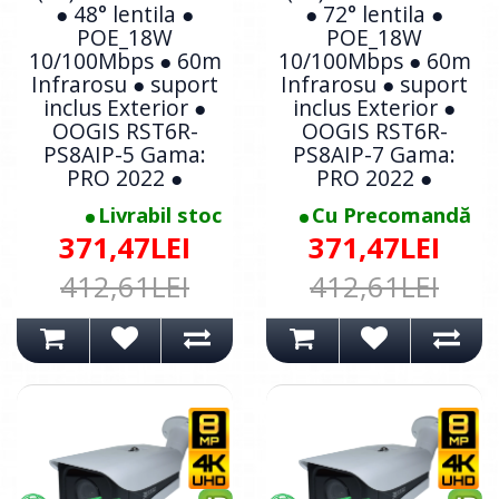
● 48° lentila ●
● 72° lentila ●
POE_18W
POE_18W
10/100Mbps ● 60m
10/100Mbps ● 60m
Infrarosu ● suport
Infrarosu ● suport
inclus Exterior ●
inclus Exterior ●
OOGIS RST6R-
OOGIS RST6R-
PS8AIP-5 Gama:
PS8AIP-7 Gama:
PRO 2022 ●
PRO 2022 ●
Livrabil stoc
Cu Precomandă
371,47LEI
371,47LEI
412,61LEI
412,61LEI