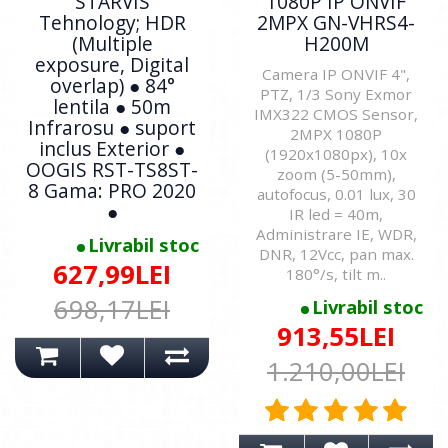
STARVIS
1080P IP ONVIF
Tehnology; HDR
2MPX GN-VHRS4-
(Multiple
H200M
exposure, Digital
Camera IP ONVIF 4",
overlap) ● 84°
PTZ, 1/3 Sony Exmor
lentila ● 50m
IMX322 CMOS Sensor,
Infrarosu ● suport
2MPX 1080P
inclus Exterior ●
(1920x1080px), 10x
OOGIS RST-TS8ST-
zoom (5-50mm),
8 Gama: PRO 2020
autofocus, 0.01 lux, 30
●
IR led = 40m,
Administrare IE, WDR,
Livrabil stoc
DNR, 12Vcc, pan max.
627,99LEI
180°/s, tilt m..
698,17LEI
Livrabil stoc
913,55LEI
1.210,00LEI