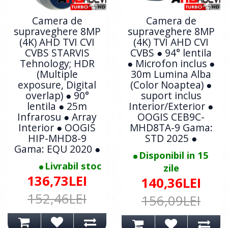
Camera de
Camera de
supraveghere 8MP
supraveghere 8MP
(4K) AHD TVI CVI
(4K) TVI AHD CVI
CVBS STARVIS
CVBS ● 94° lentila
Tehnology; HDR
● Microfon inclus ●
(Multiple
30m Lumina Alba
exposure, Digital
(Color Noaptea) ●
overlap) ● 90°
suport inclus
lentila ● 25m
Interior/Exterior ●
Infrarosu ● Array
OOGIS CEB9C-
Interior ● OOGIS
MHD8TA-9 Gama:
HIP-MHD8-9
STD 2025 ●
Gama: EQU 2020 ●
Disponibil in 15
Livrabil stoc
zile
136,73LEI
140,36LEI
152,46LEI
156,09LEI