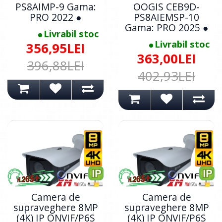
PS8AIMP-9 Gama:
OOGIS CEB9D-
PRO 2022 ●
PS8AIEMSP-10
Gama: PRO 2025 ●
Livrabil stoc
Livrabil stoc
356,95LEI
363,00LEI
396,88LEI
402,93LEI
Camera de
Camera de
supraveghere 8MP
supraveghere 8MP
(4K) IP ONVIF/P6S
(4K) IP ONVIF/P6S