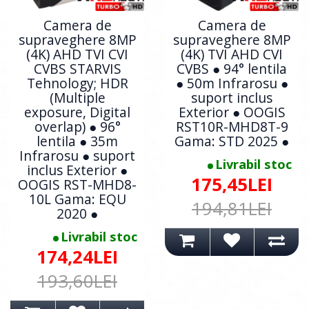
Camera de
Camera de
supraveghere 8MP
supraveghere 8MP
(4K) AHD TVI CVI
(4K) TVI AHD CVI
CVBS STARVIS
CVBS ● 94° lentila
Tehnology; HDR
● 50m Infrarosu ●
(Multiple
suport inclus
exposure, Digital
Exterior ● OOGIS
overlap) ● 96°
RST10R-MHD8T-9
lentila ● 35m
Gama: STD 2025 ●
Infrarosu ● suport
Livrabil stoc
inclus Exterior ●
175,45LEI
OOGIS RST-MHD8-
10L Gama: EQU
194,81LEI
2020 ●
Livrabil stoc
174,24LEI
193,60LEI