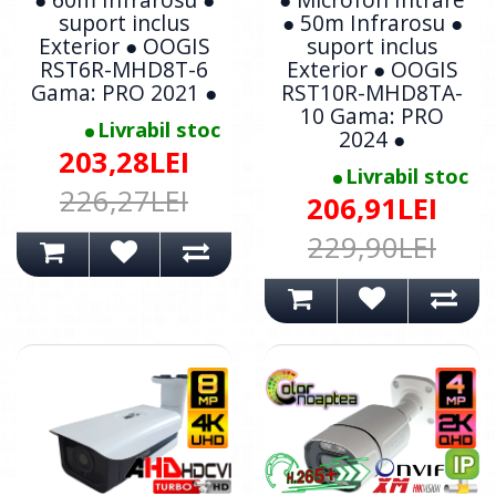
suport inclus
● 50m Infrarosu ●
Exterior ● OOGIS
suport inclus
RST6R-MHD8T-6
Exterior ● OOGIS
Gama: PRO 2021 ●
RST10R-MHD8TA-
10 Gama: PRO
Livrabil stoc
2024 ●
203,28LEI
Livrabil stoc
226,27LEI
206,91LEI
229,90LEI