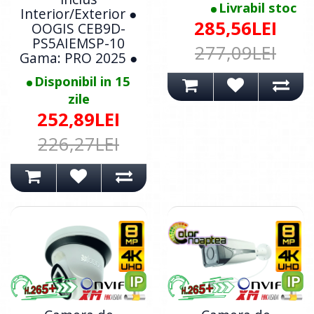
Livrabil stoc
Interior/Exterior ●
285,56LEI
OOGIS CEB9D-
PS5AIEMSP-10
277,09LEI
Gama: PRO 2025 ●
Disponibil in 15
zile
252,89LEI
226,27LEI