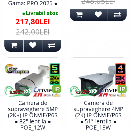
248,05LEI
Gama: PRO 2025 ●
Livrabil stoc
217,80LEI
242,00LEI
Camera de
Camera de
supraveghere 5MP
supraveghere 4MP
(2K+) IP ONVIF/P6S
(2K) IP ONVIF/P6S
● 82° lentila ●
● 51° lentila ●
POE_12W
POE_18W