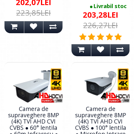
202,07LEI
Livrabil stoc
223,85LEI
203,28LEI
226,27LEI
Camera de
Camera de
supraveghere 8MP
supraveghere 8MP
(4K) TVI AHD CVI
(4K) TVI AHD CVI
CVBS ● 60° lentila
CVBS ● 100° lentila
● 60m Infrarosu ●
● Microfon Intrare