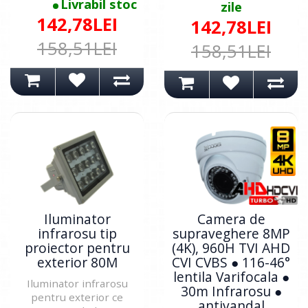
Livrabil stoc
zile
142,78LEI
142,78LEI
158,51LEI
158,51LEI
Iluminator
Camera de
infrarosu tip
supraveghere 8MP
proiector pentru
(4K), 960H TVI AHD
exterior 80M
CVI CVBS ● 116-46°
lentila Varifocala ●
Iluminator infrarosu
30m Infrarosu ●
pentru exterior ce
antivandal