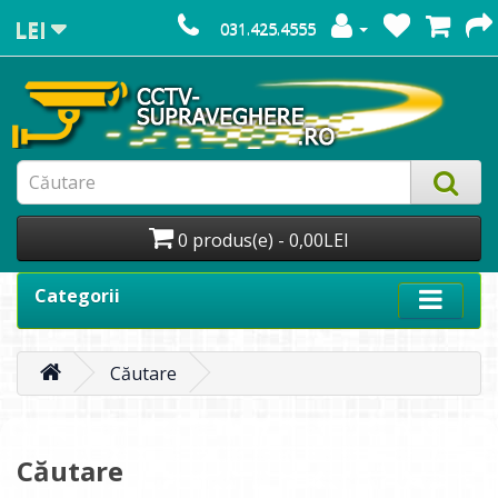
LEI
031.425.4555
0 produs(e) - 0,00LEI
Categorii
Căutare
Căutare