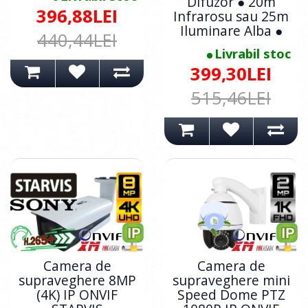
Difuzor ● 20m
396,88LEI
Infrarosu sau 25m
Iluminare Alba ●
440,44LEI
Livrabil stoc
399,30LEI
515,46LEI
Camera de
Camera de
supraveghere 8MP
supraveghere mini
(4K) IP ONVIF
Speed Dome PTZ