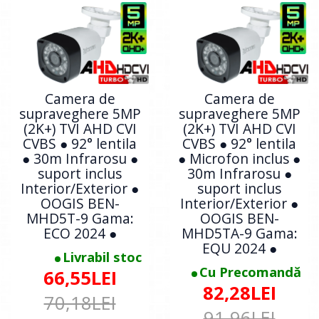
Camera de
Camera de
supraveghere 5MP
supraveghere 5MP
(2K+) TVI AHD CVI
(2K+) TVI AHD CVI
CVBS ● 92° lentila
CVBS ● 92° lentila
● 30m Infrarosu ●
● Microfon inclus ●
suport inclus
30m Infrarosu ●
Interior/Exterior ●
suport inclus
OOGIS BEN-
Interior/Exterior ●
MHD5T-9 Gama:
OOGIS BEN-
ECO 2024 ●
MHD5TA-9 Gama:
EQU 2024 ●
Livrabil stoc
Cu Precomandă
66,55LEI
82,28LEI
70,18LEI
91,96LEI