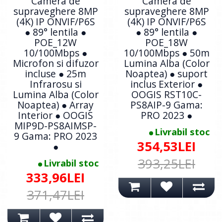
Camera de
Camera de
supraveghere 8MP
supraveghere 8MP
(4K) IP ONVIF/P6S
(4K) IP ONVIF/P6S
● 89° lentila ●
● 89° lentila ●
POE_12W
POE_18W
10/100Mbps ●
10/100Mbps ● 50m
Microfon si difuzor
Lumina Alba (Color
incluse ● 25m
Noaptea) ● suport
Infrarosu si
inclus Exterior ●
Lumina Alba (Color
OOGIS RST10C-
Noaptea) ● Array
PS8AIP-9 Gama:
Interior ● OOGIS
PRO 2023 ●
MIP9D-PS8AIMSP-
Livrabil stoc
9 Gama: PRO 2023
354,53LEI
●
393,25LEI
Livrabil stoc
333,96LEI
371,47LEI