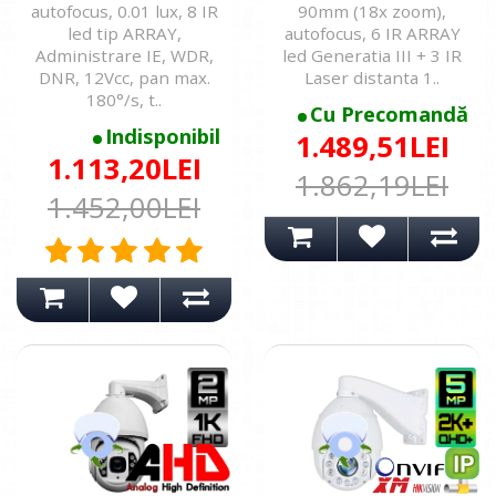
autofocus, 0.01 lux, 8 IR
90mm (18x zoom),
led tip ARRAY,
autofocus, 6 IR ARRAY
Administrare IE, WDR,
led Generatia III + 3 IR
DNR, 12Vcc, pan max.
Laser distanta 1..
180°/s, t..
Cu Precomandă
Indisponibil
1.489,51LEI
1.113,20LEI
1.862,19LEI
1.452,00LEI