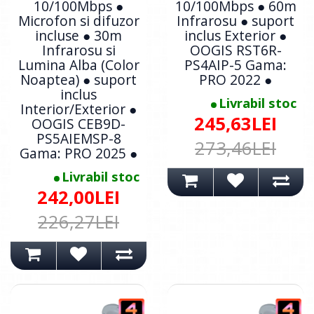
10/100Mbps ●
10/100Mbps ● 60m
Microfon si difuzor
Infrarosu ● suport
incluse ● 30m
inclus Exterior ●
Infrarosu si
OOGIS RST6R-
Lumina Alba (Color
PS4AIP-5 Gama:
Noaptea) ● suport
PRO 2022 ●
inclus
Livrabil stoc
Interior/Exterior ●
245,63LEI
OOGIS CEB9D-
PS5AIEMSP-8
273,46LEI
Gama: PRO 2025 ●
Livrabil stoc
242,00LEI
226,27LEI