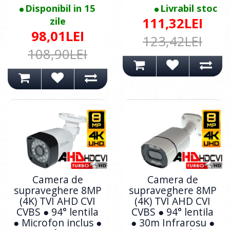
Disponibil in 15
Livrabil stoc
zile
111,32LEI
98,01LEI
123,42LEI
108,90LEI
Camera de
Camera de
supraveghere 8MP
supraveghere 8MP
(4K) TVI AHD CVI
(4K) TVI AHD CVI
CVBS ● 94° lentila
CVBS ● 94° lentila
● Microfon inclus ●
● 30m Infrarosu ●