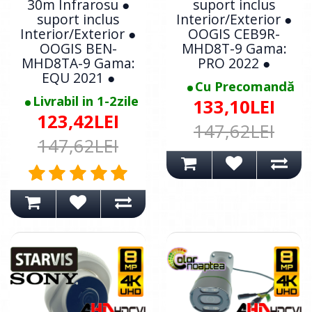
30m Infrarosu ●
suport inclus
suport inclus
Interior/Exterior ●
Interior/Exterior ●
OOGIS CEB9R-
OOGIS BEN-
MHD8T-9 Gama:
MHD8TA-9 Gama:
PRO 2022 ●
EQU 2021 ●
Cu Precomandă
Livrabil in 1-2zile
133,10LEI
123,42LEI
147,62LEI
147,62LEI