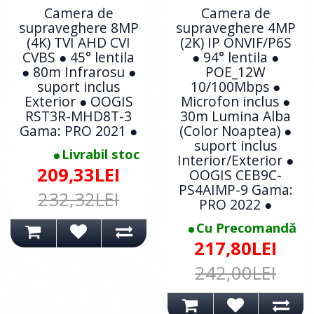
Camera de
Camera de
supraveghere 8MP
supraveghere 4MP
(4K) TVI AHD CVI
(2K) IP ONVIF/P6S
CVBS ● 45° lentila
● 94° lentila ●
● 80m Infrarosu ●
POE_12W
suport inclus
10/100Mbps ●
Exterior ● OOGIS
Microfon inclus ●
RST3R-MHD8T-3
30m Lumina Alba
Gama: PRO 2021 ●
(Color Noaptea) ●
suport inclus
Livrabil stoc
Interior/Exterior ●
209,33LEI
OOGIS CEB9C-
PS4AIMP-9 Gama:
232,32LEI
PRO 2022 ●
Cu Precomandă
217,80LEI
242,00LEI