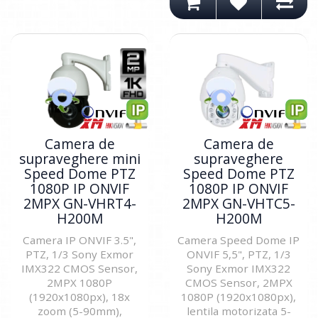
Camera de
Camera de
supraveghere mini
supraveghere
Speed Dome PTZ
Speed Dome PTZ
1080P IP ONVIF
1080P IP ONVIF
2MPX GN-VHRT4-
2MPX GN-VHTC5-
H200M
H200M
Camera IP ONVIF 3.5",
Camera Speed Dome IP
PTZ, 1/3 Sony Exmor
ONVIF 5,5", PTZ, 1/3
IMX322 CMOS Sensor,
Sony Exmor IMX322
2MPX 1080P
CMOS Sensor, 2MPX
(1920x1080px), 18x
1080P (1920x1080px),
zoom (5-90mm),
lentila motorizata 5-