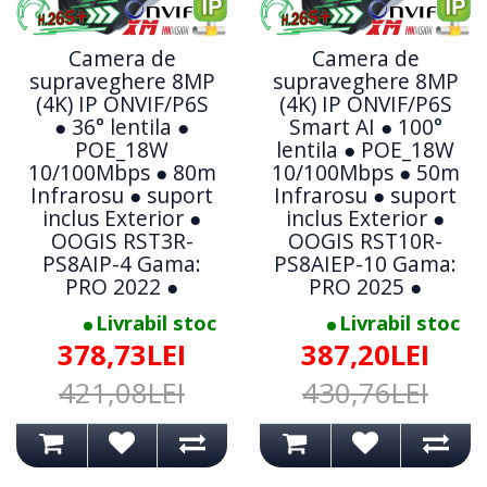
Camera de
Camera de
supraveghere 8MP
supraveghere 8MP
(4K) IP ONVIF/P6S
(4K) IP ONVIF/P6S
● 36° lentila ●
Smart AI ● 100°
POE_18W
lentila ● POE_18W
10/100Mbps ● 80m
10/100Mbps ● 50m
Infrarosu ● suport
Infrarosu ● suport
inclus Exterior ●
inclus Exterior ●
OOGIS RST3R-
OOGIS RST10R-
PS8AIP-4 Gama:
PS8AIEP-10 Gama:
PRO 2022 ●
PRO 2025 ●
Livrabil stoc
Livrabil stoc
378,73LEI
387,20LEI
421,08LEI
430,76LEI