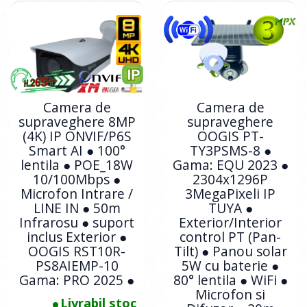
Camera de
Camera de
supraveghere 8MP
supraveghere
(4K) IP ONVIF/P6S
OOGIS PT-
Smart AI ● 100°
TY3PSMS-8 ●
lentila ● POE_18W
Gama: EQU 2023 ●
10/100Mbps ●
2304x1296P
Microfon Intrare /
3MegaPixeli IP
LINE IN ● 50m
TUYA ●
Infrarosu ● suport
Exterior/Interior
inclus Exterior ●
control PT (Pan-
OOGIS RST10R-
Tilt) ● Panou solar
PS8AIEMP-10
5W cu baterie ●
Gama: PRO 2025 ●
80° lentila ● WiFi ●
Microfon si
Livrabil stoc