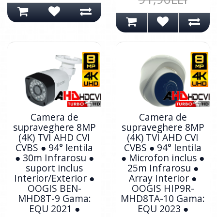
Camera de
Camera de
supraveghere 8MP
supraveghere 8MP
(4K) TVI AHD CVI
(4K) TVI AHD CVI
CVBS ● 94° lentila
CVBS ● 94° lentila
● 30m Infrarosu ●
● Microfon inclus ●
suport inclus
25m Infrarosu ●
Interior/Exterior ●
Array Interior ●
OOGIS BEN-
OOGIS HIP9R-
MHD8T-9 Gama:
MHD8TA-10 Gama:
EQU 2021 ●
EQU 2023 ●