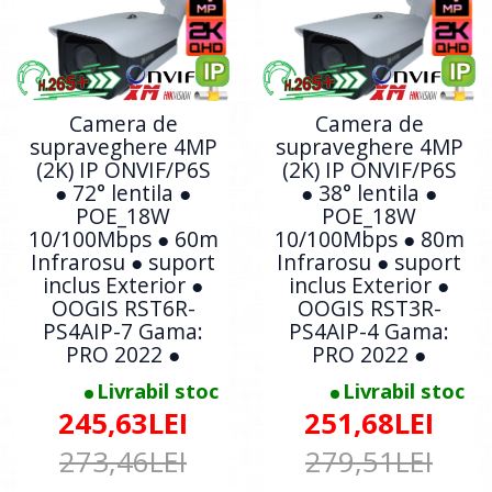
Camera de
Camera de
supraveghere 4MP
supraveghere 4MP
(2K) IP ONVIF/P6S
(2K) IP ONVIF/P6S
● 72° lentila ●
● 38° lentila ●
POE_18W
POE_18W
10/100Mbps ● 60m
10/100Mbps ● 80m
Infrarosu ● suport
Infrarosu ● suport
inclus Exterior ●
inclus Exterior ●
OOGIS RST6R-
OOGIS RST3R-
PS4AIP-7 Gama:
PS4AIP-4 Gama:
PRO 2022 ●
PRO 2022 ●
Livrabil stoc
Livrabil stoc
245,63LEI
251,68LEI
273,46LEI
279,51LEI