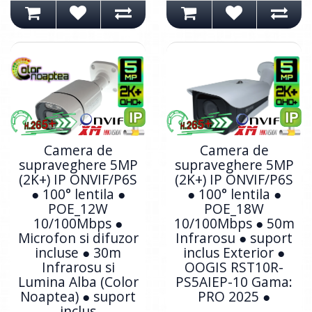
Camera de
Camera de
supraveghere 5MP
supraveghere 5MP
(2K+) IP ONVIF/P6S
(2K+) IP ONVIF/P6S
● 100° lentila ●
● 100° lentila ●
POE_12W
POE_18W
10/100Mbps ●
10/100Mbps ● 50m
Microfon si difuzor
Infrarosu ● suport
incluse ● 30m
inclus Exterior ●
Infrarosu si
OOGIS RST10R-
Lumina Alba (Color
PS5AIEP-10 Gama:
Noaptea) ● suport
PRO 2025 ●
inclus