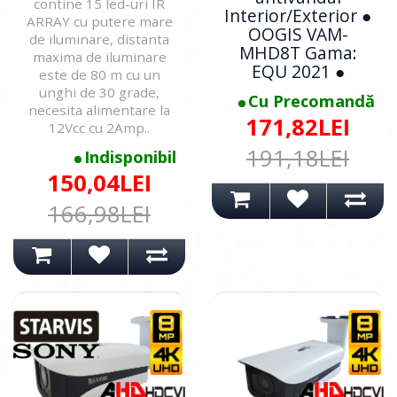
contine 15 led-uri IR
Interior/Exterior ●
ARRAY cu putere mare
OOGIS VAM-
de iluminare, distanta
MHD8T Gama:
maxima de iluminare
EQU 2021 ●
este de 80 m cu un
unghi de 30 grade,
Cu Precomandă
necesita alimentare la
171,82LEI
12Vcc cu 2Amp..
191,18LEI
Indisponibil
150,04LEI
166,98LEI