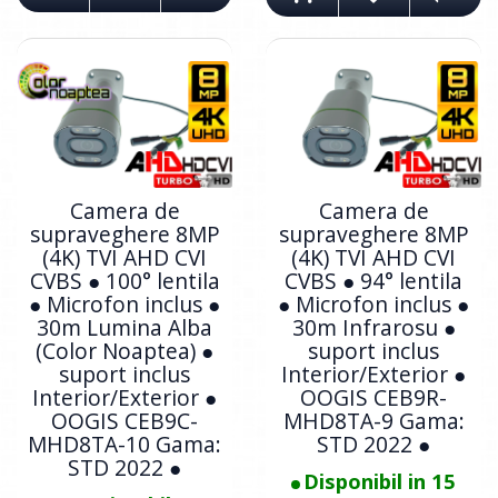
Camera de
Camera de
supraveghere 8MP
supraveghere 8MP
(4K) TVI AHD CVI
(4K) TVI AHD CVI
CVBS ● 100° lentila
CVBS ● 94° lentila
● Microfon inclus ●
● Microfon inclus ●
30m Lumina Alba
30m Infrarosu ●
(Color Noaptea) ●
suport inclus
suport inclus
Interior/Exterior ●
Interior/Exterior ●
OOGIS CEB9R-
OOGIS CEB9C-
MHD8TA-9 Gama:
MHD8TA-10 Gama:
STD 2022 ●
STD 2022 ●
Disponibil in 15