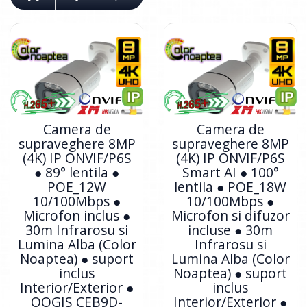
Camera de
Camera de
supraveghere 8MP
supraveghere 8MP
(4K) IP ONVIF/P6S
(4K) IP ONVIF/P6S
● 89° lentila ●
Smart AI ● 100°
POE_12W
lentila ● POE_18W
10/100Mbps ●
10/100Mbps ●
Microfon inclus ●
Microfon si difuzor
30m Infrarosu si
incluse ● 30m
Lumina Alba (Color
Infrarosu si
Noaptea) ● suport
Lumina Alba (Color
inclus
Noaptea) ● suport
Interior/Exterior ●
inclus
OOGIS CEB9D-
Interior/Exterior ●