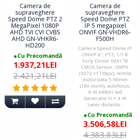
Camera de
Camera de
supraveghere
supraveghere
Speed Dome PTZ 2
Speed Dome PTZ
MegaPixel 1080P
IP 5 megapixel
AHD TVI CVI CVBS
ONVIF GN-VHDR6-
AHD GN-VHKR6-
F500H
HD200
Camera Speed Dome IP
ONVIF 6", PTZ, 1/1.8
Cu Precomandă
Sony Exmor IMX178
1.937,21LEI
CMOS Sensor, 5MPX
(3072 ×1728px), lentila
2.421,21LEI
motorizata 5-90mm
(18x zoom), autofocus,
6 IR ARRAY led
Generatia III + 4 IR
Laser distanta ..
Cu Precomandă
3.506,58LEI
4.383,83LEI