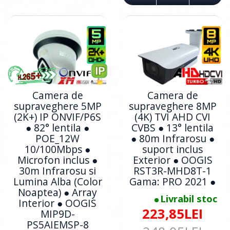
Camera de
Camera de
supraveghere 5MP
supraveghere 8MP
(2K+) IP ONVIF/P6S
(4K) TVI AHD CVI
● 82° lentila ●
CVBS ● 13° lentila
POE_12W
● 80m Infrarosu ●
10/100Mbps ●
suport inclus
Microfon inclus ●
Exterior ● OOGIS
30m Infrarosu si
RST3R-MHD8T-1
Lumina Alba (Color
Gama: PRO 2021 ●
Noaptea) ● Array
Livrabil stoc
Interior ● OOGIS
223,85LEI
MIP9D-
PS5AIEMSP-8