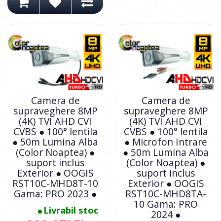
Camera de
Camera de
supraveghere 8MP
supraveghere 8MP
(4K) TVI AHD CVI
(4K) TVI AHD CVI
CVBS ● 100° lentila
CVBS ● 100° lentila
● 50m Lumina Alba
● Microfon Intrare
(Color Noaptea) ●
● 50m Lumina Alba
suport inclus
(Color Noaptea) ●
Exterior ● OOGIS
suport inclus
RST10C-MHD8T-10
Exterior ● OOGIS
Gama: PRO 2023 ●
RST10C-MHD8TA-
10 Gama: PRO
Livrabil stoc
2024 ●