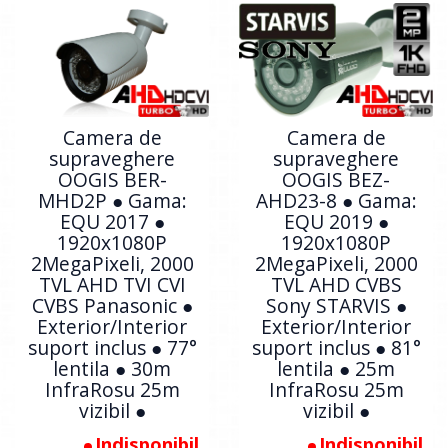
Camera de
Camera de
supraveghere
supraveghere
OOGIS BER-
OOGIS BEZ-
MHD2P ● Gama:
AHD23-8 ● Gama:
EQU 2017 ●
EQU 2019 ●
1920x1080P
1920x1080P
2MegaPixeli, 2000
2MegaPixeli, 2000
TVL AHD TVI CVI
TVL AHD CVBS
CVBS Panasonic ●
Sony STARVIS ●
Exterior/Interior
Exterior/Interior
suport inclus ● 77°
suport inclus ● 81°
lentila ● 30m
lentila ● 25m
InfraRosu 25m
InfraRosu 25m
vizibil ●
vizibil ●
Indisponibil
Indisponibil