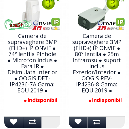
Camera de
Camera de
supraveghere 3MP
supraveghere 3MP
(FHD+) IP ONVIF ●
(FHD+) IP ONVIF ●
74° lentila Pinhole
80° lentila ● 25m
● Microfon inclus ●
Infrarosu ● suport
Fara IR ●
inclus
Disimulata Interior
Exterior/Interior ●
● OOGIS DET-
OOGIS REV-
IP4236-7A Gama:
IP4236-8 Gama:
EQU 2019 ●
EQU 2019 ●
Indisponibil
Indisponibil