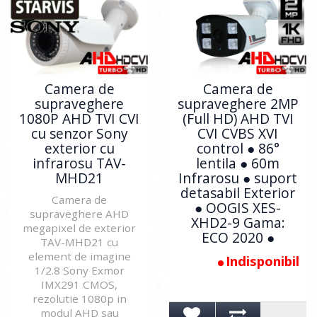
Camera de
Camera de
supraveghere
supraveghere 2MP
1080P AHD TVI CVI
(Full HD) AHD TVI
cu senzor Sony
CVI CVBS XVI
exterior cu
control ● 86°
infrarosu TAV-
lentila ● 60m
MHD21
Infrarosu ● suport
detasabil Exterior
Camera de
● OOGIS XES-
supraveghere AHD
XHD2-9 Gama:
megapixel de exterior
ECO 2020 ●
TAV-MHD21 cu
element de imagine
Indisponibil
1/2.8 Sony Exmor
IMX291 CMOS,
rezolutie 1080p in
modul AHD sau