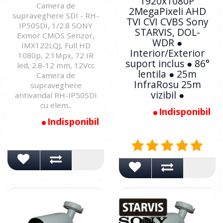
1920x1080P
Camera de
2MegaPixeli AHD
supraveghere SDI - RH-
TVI CVI CVBS Sony
IP50SDI, 1/2.8 SONY
STARVIS, DOL-
Exmor CMOS Senzor,
WDR ●
IMX122LQJ, Full HD
Interior/Exterior
1080p, 2.1Mpx, 72 IR
suport inclus ● 86°
led, 2.8-12 mm, 12Vcc
lentila ● 25m
Camera de
InfraRosu 25m
supraveghere
vizibil ●
antivandal RH-IP50SDI
cu elem..
Indisponibil
Indisponibil