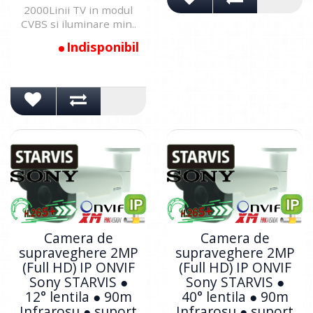
2000Linii TV in modul
CVBS si iluminare min..
Indisponibil
Camera de
Camera de
supraveghere 2MP
supraveghere 2MP
(Full HD) IP ONVIF
(Full HD) IP ONVIF
Sony STARVIS ●
Sony STARVIS ●
12° lentila ● 90m
40° lentila ● 90m
Infrarosu ● suport
Infrarosu ● suport