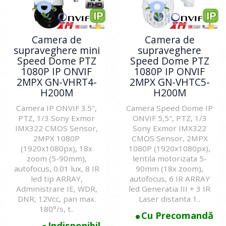
Camera de
Camera de
supraveghere mini
supraveghere
Speed Dome PTZ
Speed Dome PTZ
1080P IP ONVIF
1080P IP ONVIF
2MPX GN-VHRT4-
2MPX GN-VHTC5-
H200M
H200M
Camera IP ONVIF 3.5",
Camera Speed Dome IP
PTZ, 1/3 Sony Exmor
ONVIF 5,5", PTZ, 1/3
IMX322 CMOS Sensor,
Sony Exmor IMX322
2MPX 1080P
CMOS Sensor, 2MPX
(1920x1080px), 18x
1080P (1920x1080px),
zoom (5-90mm),
lentila motorizata 5-
autofocus, 0.01 lux, 8 IR
90mm (18x zoom),
led tip ARRAY,
autofocus, 6 IR ARRAY
Administrare IE, WDR,
led Generatia III + 3 IR
DNR, 12Vcc, pan max.
Laser distanta 1..
180°/s, t..
Cu Precomandă
Indisponibil