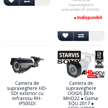
supraveghere
antivandal VP-DVI30S..
Indisponibil
Camera de
Camera de
supraveghere HD-
supraveghere
SDI exterior cu
OOGIS BEN-
infrarosu RH-
MHD22 ● Gama:
IP50SDI
EQU 2017 ●