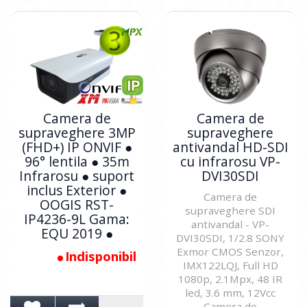
Camera de
Camera de
supraveghere 3MP
supraveghere
(FHD+) IP ONVIF ●
antivandal HD-SDI
96° lentila ● 35m
cu infrarosu VP-
Infrarosu ● suport
DVI30SDI
inclus Exterior ●
Camera de
OOGIS RST-
supraveghere SDI
IP4236-9L Gama:
antivandal - VP-
EQU 2019 ●
DVI30SDI, 1/2.8 SONY
Exmor CMOS Senzor,
Indisponibil
IMX122LQJ, Full HD
1080p, 2.1Mpx, 48 IR
led, 3.6 mm, 12Vcc
Camera de