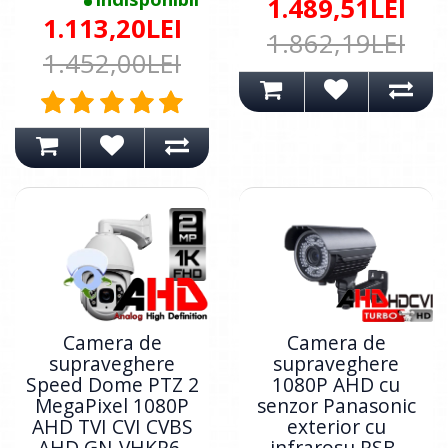
1.489,51LEI
1.113,20LEI
1.862,19LEI
1.452,00LEI
Camera de
Camera de
supraveghere
supraveghere
Speed Dome PTZ 2
1080P AHD cu
MegaPixel 1080P
senzor Panasonic
AHD TVI CVI CVBS
exterior cu
AHD GN-VHKR6-
infrarosu RSB-