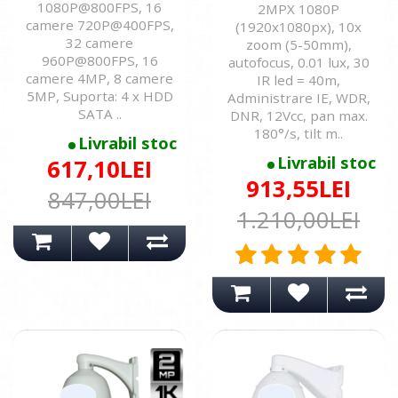
1080P@800FPS, 16
2MPX 1080P
camere 720P@400FPS,
(1920x1080px), 10x
32 camere
zoom (5-50mm),
960P@800FPS, 16
autofocus, 0.01 lux, 30
camere 4MP, 8 camere
IR led = 40m,
5MP, Suporta: 4 x HDD
Administrare IE, WDR,
SATA ..
DNR, 12Vcc, pan max.
180°/s, tilt m..
Livrabil stoc
Livrabil stoc
617,10LEI
913,55LEI
847,00LEI
1.210,00LEI