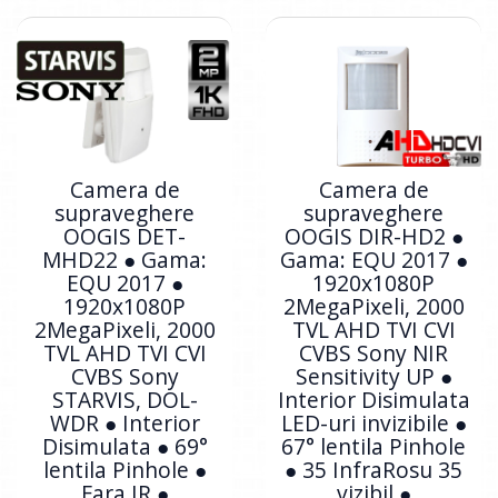
Camera de
Camera de
supraveghere
supraveghere
OOGIS DET-
OOGIS DIR-HD2 ●
MHD22 ● Gama:
Gama: EQU 2017 ●
EQU 2017 ●
1920x1080P
1920x1080P
2MegaPixeli, 2000
2MegaPixeli, 2000
TVL AHD TVI CVI
TVL AHD TVI CVI
CVBS Sony NIR
CVBS Sony
Sensitivity UP ●
STARVIS, DOL-
Interior Disimulata
WDR ● Interior
LED-uri invizibile ●
Disimulata ● 69°
67° lentila Pinhole
lentila Pinhole ●
● 35 InfraRosu 35
Fara IR ●
vizibil ●