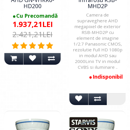
HD200
MHD2P
Cu Precomandă
Camera de
supraveghere AHD
1.937,21LEI
megapixel de exterior
2.421,21LEI
RSB-MHD2P cu
element de imagine
1/2.7 Panasonic CMOS,
rezolutie Full HD 1080p
in modul AHD sau
2000Linii TV in modul
CVBS si iluminare ..
Indisponibil