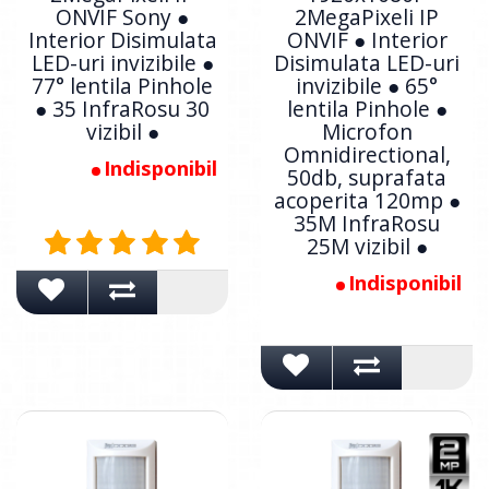
ONVIF Sony ●
2MegaPixeli IP
Interior Disimulata
ONVIF ● Interior
LED-uri invizibile ●
Disimulata LED-uri
77° lentila Pinhole
invizibile ● 65°
● 35 InfraRosu 30
lentila Pinhole ●
vizibil ●
Microfon
Omnidirectional,
Indisponibil
50db, suprafata
acoperita 120mp ●
35M InfraRosu
25M vizibil ●
Indisponibil