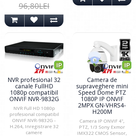
96,80LEI
NVR profesional 32
Camera de
canale FullHD
supraveghere mini
1080p compatibil
Speed Dome PTZ
ONVIF NVR-9832G
1080P IP ONVIF
2MPX GN-VHRS4-
NVR Full HD 1080p
H200M
profesional compatibil
ONVIF NVR-9832G -
Camera IP ONVIF 4",
H.264, Inregistrare 32
PTZ, 1/3 Sony Exmor
camere
IMX322 CMOS Sensor,