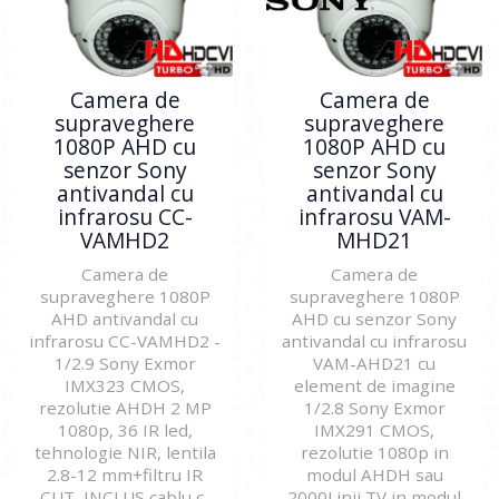
Camera de
Camera de
supraveghere
supraveghere
1080P AHD cu
1080P AHD cu
senzor Sony
senzor Sony
antivandal cu
antivandal cu
infrarosu CC-
infrarosu VAM-
VAMHD2
MHD21
Camera de
Camera de
supraveghere 1080P
supraveghere 1080P
AHD antivandal cu
AHD cu senzor Sony
infrarosu CC-VAMHD2 -
antivandal cu infrarosu
1/2.9 Sony Exmor
VAM-AHD21 cu
IMX323 CMOS,
element de imagine
rezolutie AHDH 2 MP
1/2.8 Sony Exmor
1080p, 36 IR led,
IMX291 CMOS,
tehnologie NIR, lentila
rezolutie 1080p in
2.8-12 mm+filtru IR
modul AHDH sau
CUT, INCLUS cablu c..
2000Linii TV in modul