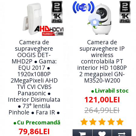
Camera de
Camera de
supraveghere
supraveghere IP
OOGIS DET-
wireless
MHD2P ● Gama:
controlabila PT
EQU 2017 ●
interior HD 1080P
1920x1080P
2 megapixel GN-
2MegaPixeli AHD
M3520-W200
TVI CVI CVBS
Livrabil stoc
Panasonic ●
121,00LEI
Interior Disimulata
● 73° lentila
264,99LEI
Pinhole ● Fara IR ●
Cu Precomandă
79,86LEI