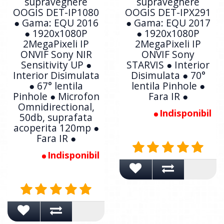
supraveghere
supraveghere
OOGIS DET-IP1080
OOGIS DET-IPX291
● Gama: EQU 2016
● Gama: EQU 2017
● 1920x1080P
● 1920x1080P
2MegaPixeli IP
2MegaPixeli IP
ONVIF Sony NIR
ONVIF Sony
Sensitivity UP ●
STARVIS ● Interior
Interior Disimulata
Disimulata ● 70°
● 67° lentila
lentila Pinhole ●
Pinhole ● Microfon
Fara IR ●
Omnidirectional,
Indisponibil
50db, suprafata
acoperita 120mp ●
Fara IR ●
Indisponibil