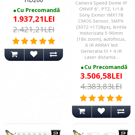
Camera Speed Dome IP
ONVIF 6", PTZ, 1/1.8
Cu Precomandă
Sony Exmor IMX178
1.937,21LEI
CMOS Sensor, 5MPX
(3072 ×1728px), lentila
2.421,21LEI
motorizata 5-90mm
(18x zoom), autofocus,
6 IR ARRAY led
Generatia III + 4 IR
Laser distanta ..
Cu Precomandă
3.506,58LEI
4.383,83LEI