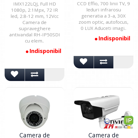
CCD Effio, 700 linii TV, 9
IMX122LQJ, Full HD
leduri infrarosu
1080p, 2.1Mpx, 72 IR
generatia a 3-a, 30X
led, 2.8-12 mm, 12Vcc
zoom optic, autofocus,
Camera de
0 LUX Aduceti imagi..
supraveghere
antivandal RH-IP50SDI
Indisponibil
cu elem..
Indisponibil
Camera de
Camera de