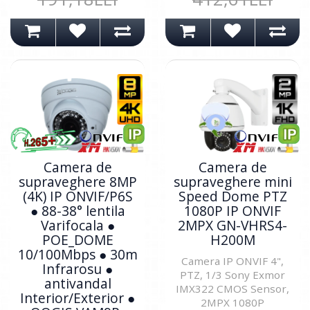
Camera de
Camera de
supraveghere 8MP
supraveghere mini
(4K) IP ONVIF/P6S
Speed Dome PTZ
● 88-38° lentila
1080P IP ONVIF
Varifocala ●
2MPX GN-VHRS4-
POE_DOME
H200M
10/100Mbps ● 30m
Camera IP ONVIF 4",
Infrarosu ●
PTZ, 1/3 Sony Exmor
antivandal
IMX322 CMOS Sensor,
Interior/Exterior ●
2MPX 1080P