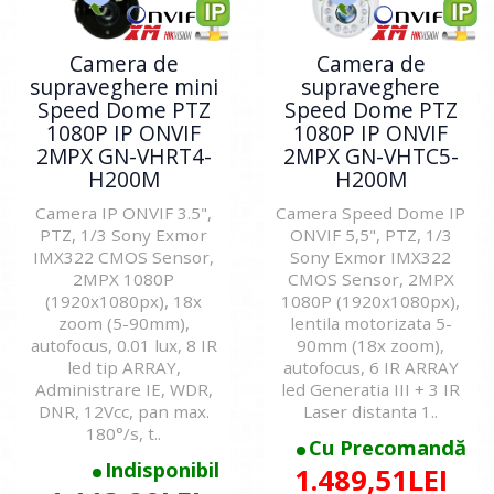
Camera de
Camera de
supraveghere mini
supraveghere
Speed Dome PTZ
Speed Dome PTZ
1080P IP ONVIF
1080P IP ONVIF
2MPX GN-VHRT4-
2MPX GN-VHTC5-
H200M
H200M
Camera IP ONVIF 3.5",
Camera Speed Dome IP
PTZ, 1/3 Sony Exmor
ONVIF 5,5", PTZ, 1/3
IMX322 CMOS Sensor,
Sony Exmor IMX322
2MPX 1080P
CMOS Sensor, 2MPX
(1920x1080px), 18x
1080P (1920x1080px),
zoom (5-90mm),
lentila motorizata 5-
autofocus, 0.01 lux, 8 IR
90mm (18x zoom),
led tip ARRAY,
autofocus, 6 IR ARRAY
Administrare IE, WDR,
led Generatia III + 3 IR
DNR, 12Vcc, pan max.
Laser distanta 1..
180°/s, t..
Cu Precomandă
Indisponibil
1.489,51LEI