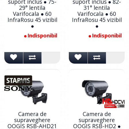
suport inclus ● 75-
suport inclus ● 82-
29° lentila
31° lentila
Varifocala ● 60
Varifocala ● 60
InfraRosu 45 vizibil
InfraRosu 45 vizibil
●
●
Indisponibil
Indisponibil
Camera de
Camera de
supraveghere
supraveghere
OOGIS RSB-AHD21
OOGIS RSB-HD2 ●