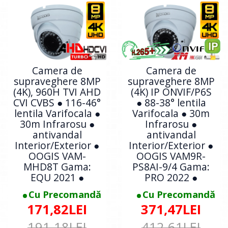
Camera de
Camera de
supraveghere 8MP
supraveghere 8MP
(4K), 960H TVI AHD
(4K) IP ONVIF/P6S
CVI CVBS ● 116-46°
● 88-38° lentila
lentila Varifocala ●
Varifocala ● 30m
30m Infrarosu ●
Infrarosu ●
antivandal
antivandal
Interior/Exterior ●
Interior/Exterior ●
OOGIS VAM-
OOGIS VAM9R-
MHD8T Gama:
PS8AI-9/4 Gama:
EQU 2021 ●
PRO 2022 ●
Cu Precomandă
Cu Precomandă
171,82LEI
371,47LEI
191,18LEI
412,61LEI