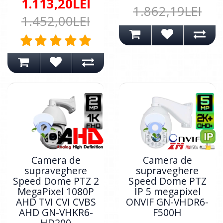
1.113,20LEI
1.862,19LEI
1.452,00LEI
Camera de
Camera de
supraveghere
supraveghere
Speed Dome PTZ 2
Speed Dome PTZ
MegaPixel 1080P
IP 5 megapixel
AHD TVI CVI CVBS
ONVIF GN-VHDR6-
AHD GN-VHKR6-
F500H
HD200