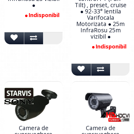
●
Tilt) , preset, cruise
● 92-33° lentila
Indisponibil
Varifocala
Motorizata ● 25m
InfraRosu 25m
vizibil ●
Indisponibil
Camera de
Camera de