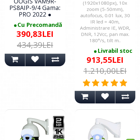
OOGIS VAM9R-
(1920x1080px), 10x
PS8AIP-9/4 Gama:
zoom (5-50mm),
PRO 2022 ●
autofocus, 0.01 lux, 30
IR led = 40m,
Cu Precomandă
Administrare IE, WDR,
390,83LEI
DNR, 12Vcc, pan max.
180°/s, tilt m..
434,39LEI
Livrabil stoc
913,55LEI
1.210,00LEI