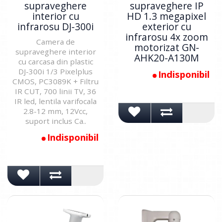
supraveghere
supraveghere IP
interior cu
HD 1.3 megapixel
infrarosu DJ-300i
exterior cu
infrarosu 4x zoom
Camera de
motorizat GN-
supraveghere interior
AHK20-A130M
cu carcasa din plastic
DJ-300i 1/3 Pixelplus
Indisponibil
CMOS, PC3089K + Filtru
IR CUT, 700 linii TV, 36
IR led, lentila varifocala
2.8-12 mm, 12Vcc,
suport inclus Ca..
Indisponibil