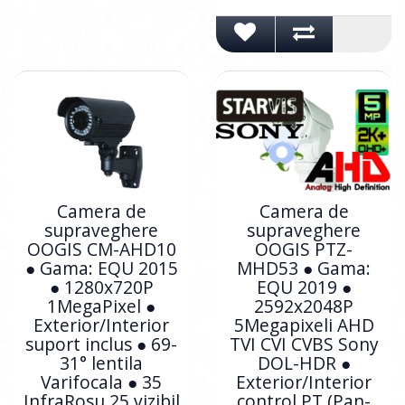
Camera de
Camera de
supraveghere
supraveghere
OOGIS CM-AHD10
OOGIS PTZ-
● Gama: EQU 2015
MHD53 ● Gama:
● 1280x720P
EQU 2019 ●
1MegaPixel ●
2592x2048P
Exterior/Interior
5Megapixeli AHD
suport inclus ● 69-
TVI CVI CVBS Sony
31° lentila
DOL-HDR ●
Varifocala ● 35
Exterior/Interior
InfraRosu 25 vizibil
control PT (Pan-