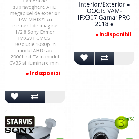
Camera de
Interior/Exterior ●
supraveghere AHD
OOGIS VAM-
megapixel de exterior
IPX307 Gama: PRO
TAV-MHD21 cu
2018 ●
element de imagine
1/2.8 Sony Exmor
Indisponibil
IMX291 CMOS,
rezolutie 1080p in
modul AHD sau
2000Linii TV in modul
CVBS si iluminare min..
Indisponibil