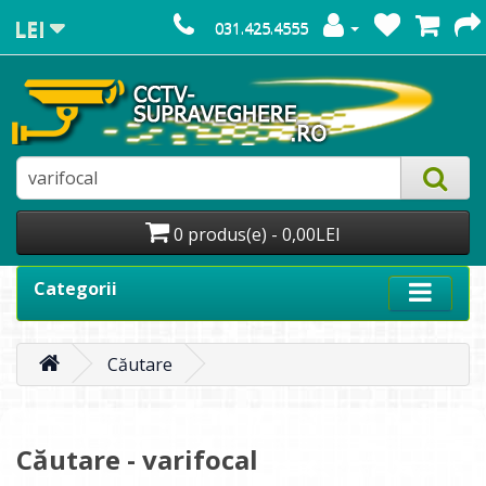
LEI
031.425.4555
0 produs(e) - 0,00LEI
Categorii
Căutare
Căutare - varifocal