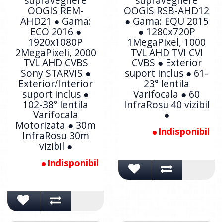
supraveghere
supraveghere
OOGIS REM-
OOGIS RSB-AHD12
AHD21 ● Gama:
● Gama: EQU 2015
ECO 2016 ●
● 1280x720P
1920x1080P
1MegaPixel, 1000
2MegaPixeli, 2000
TVL AHD TVI CVI
TVL AHD CVBS
CVBS ● Exterior
Sony STARVIS ●
suport inclus ● 61-
Exterior/Interior
23° lentila
suport inclus ●
Varifocala ● 60
102-38° lentila
InfraRosu 40 vizibil
Varifocala
●
Motorizata ● 30m
Indisponibil
InfraRosu 30m
vizibil ●
Indisponibil