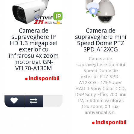
Camera de
Camera de
supraveghere IP
supraveghere mini
HD 1.3 megapixel
Speed Dome PTZ
exterior cu
SPD-A12XCG
infrarosu 4x zoom
Camera de
motorizat GN-
supraveghere tip mini
VFL70-A130M
Speed Dome de
exterior PTZ SPD-
Indisponibil
A12XCG - 1/3 Super
HAD II Sony Color CCD,
DSP Sony Effio, 700 linii
TV, 5-60mm varifocal,
12x zoom, 0.1 lux,
antivandal &n..
Indisponibil