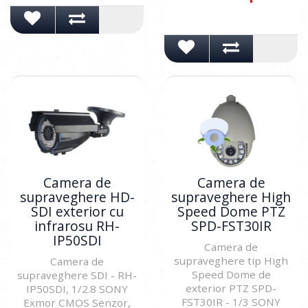
Camera de
Camera de
supraveghere HD-
supraveghere High
SDI exterior cu
Speed Dome PTZ
infrarosu RH-
SPD-FST30IR
IP50SDI
Camera de
supraveghere tip High
Camera de
Speed Dome de
supraveghere SDI - RH-
exterior PTZ SPD-
IP50SDI, 1/2.8 SONY
FST30IR - 1/3 SONY
Exmor CMOS Senzor,