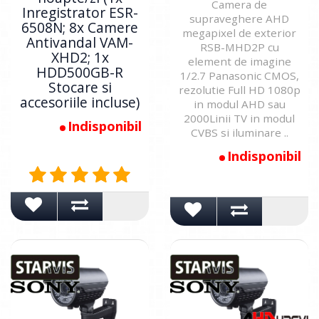
Camera de
Inregistrator ESR-
supraveghere AHD
6508N; 8x Camere
megapixel de exterior
Antivandal VAM-
RSB-MHD2P cu
XHD2; 1x
element de imagine
HDD500GB-R
1/2.7 Panasonic CMOS,
Stocare si
rezolutie Full HD 1080p
accesoriile incluse)
in modul AHD sau
2000Linii TV in modul
Indisponibil
CVBS si iluminare ..
Indisponibil