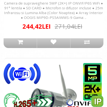
Camera de supraveghere 5MP (2K+) IP ONVIF/P6S WiFi ●
91° lentila ● SD CARD ● Microfon si difuzor incluse ● 25m
Infrarosu si Lumina Alba (Color Noaptea) ● Array Interior
● OOGIS MIP9D-PS5AIWMS-9 Gama: ..
244,42LEI
271,04LEI