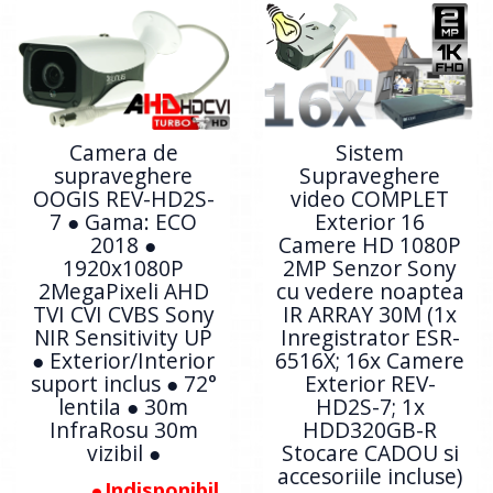
Camera de
Sistem
supraveghere
Supraveghere
OOGIS REV-HD2S-
video COMPLET
7 ● Gama: ECO
Exterior 16
2018 ●
Camere HD 1080P
1920x1080P
2MP Senzor Sony
2MegaPixeli AHD
cu vedere noaptea
TVI CVI CVBS Sony
IR ARRAY 30M (1x
NIR Sensitivity UP
Inregistrator ESR-
● Exterior/Interior
6516X; 16x Camere
suport inclus ● 72°
Exterior REV-
lentila ● 30m
HD2S-7; 1x
InfraRosu 30m
HDD320GB-R
vizibil ●
Stocare CADOU si
accesoriile incluse)
Indisponibil