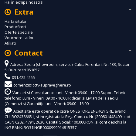
Hai în echipa noastră!
Extra
Harta sitului
Producători
Oferte speciale
Vouchere cadou
Afiliaţi
Contact
Adresa Sediu (showroom, service): Calea Ferentari, Nr. 133, Sector
5, Bucuresti 051857
031.425.4555
comenzi@cctv-supraveghere.ro
Vanzari si Consultanta: Luni - Vineri: 09:00 - 17:00 Suport Tehnic
telefonic: Luni - Vineri: 09:00 - 16:00 Ridicari si Livrari de la sediu
(Comenzi si Garantii): Luni - Vineri: 09:00 - 16:00
Acest site este operat de catre ONESTORE ENERGY SRL, avand
CUI RO24386651, si inregistrata la Reg. Com. cu Nr. J200801448409, cod
CAEN 6202, 4791, 2630, Capital Social: 100.000RON, si cont deschis la
ING BANK: RO31INGB0000999914815357