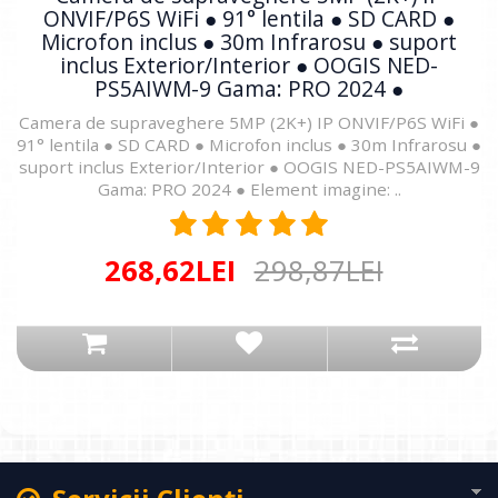
ONVIF/P6S WiFi ● 91° lentila ● SD CARD ●
Microfon inclus ● 30m Infrarosu ● suport
inclus Exterior/Interior ● OOGIS NED-
PS5AIWM-9 Gama: PRO 2024 ●
Camera de supraveghere 5MP (2K+) IP ONVIF/P6S WiFi ●
91° lentila ● SD CARD ● Microfon inclus ● 30m Infrarosu ●
suport inclus Exterior/Interior ● OOGIS NED-PS5AIWM-9
Gama: PRO 2024 ● Element imagine: ..
268,62LEI
298,87LEI