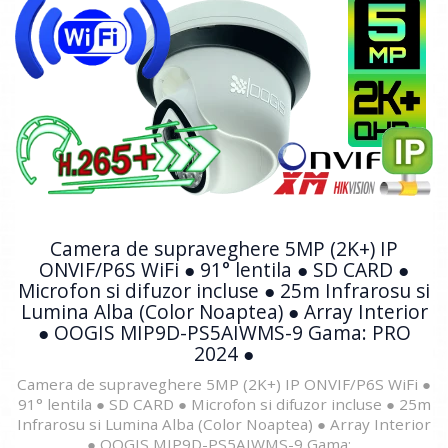
Camera de supraveghere 5MP (2K+) IP
ONVIF/P6S WiFi ● 91° lentila ● SD CARD ●
Microfon si difuzor incluse ● 25m Infrarosu si
Lumina Alba (Color Noaptea) ● Array Interior
● OOGIS MIP9D-PS5AIWMS-9 Gama: PRO
2024 ●
Camera de supraveghere 5MP (2K+) IP ONVIF/P6S WiFi ●
91° lentila ● SD CARD ● Microfon si difuzor incluse ● 25m
Infrarosu si Lumina Alba (Color Noaptea) ● Array Interior
● OOGIS MIP9D-PS5AIWMS-9 Gama: ..