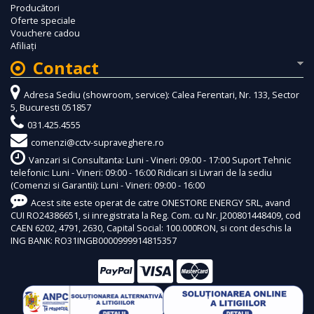
Producători
Oferte speciale
Vouchere cadou
Afiliaţi
Contact
Adresa Sediu (showroom, service): Calea Ferentari, Nr. 133, Sector
5, Bucuresti 051857
031.425.4555
comenzi@cctv-supraveghere.ro
Vanzari si Consultanta: Luni - Vineri: 09:00 - 17:00 Suport Tehnic
telefonic: Luni - Vineri: 09:00 - 16:00 Ridicari si Livrari de la sediu
(Comenzi si Garantii): Luni - Vineri: 09:00 - 16:00
Acest site este operat de catre ONESTORE ENERGY SRL, avand
CUI RO24386651, si inregistrata la Reg. Com. cu Nr. J200801448409, cod
CAEN 6202, 4791, 2630, Capital Social: 100.000RON, si cont deschis la
ING BANK: RO31INGB0000999914815357