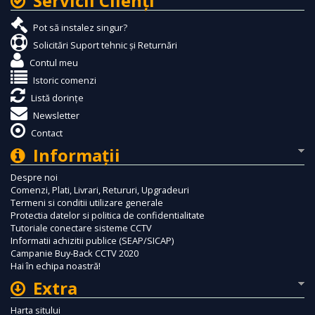
Servicii Clienţi
Pot să instalez singur?
Solicitări Suport tehnic și Returnări
Contul meu
Istoric comenzi
Listă dorințe
Newsletter
Contact
Informaţii
Despre noi
Comenzi, Plati, Livrari, Retururi, Upgradeuri
Termeni si conditii utilizare generale
Protectia datelor si politica de confidentialitate
Tutoriale conectare sisteme CCTV
Informatii achizitii publice (SEAP/SICAP)
Campanie Buy-Back CCTV 2020
Hai în echipa noastră!
Extra
Harta sitului