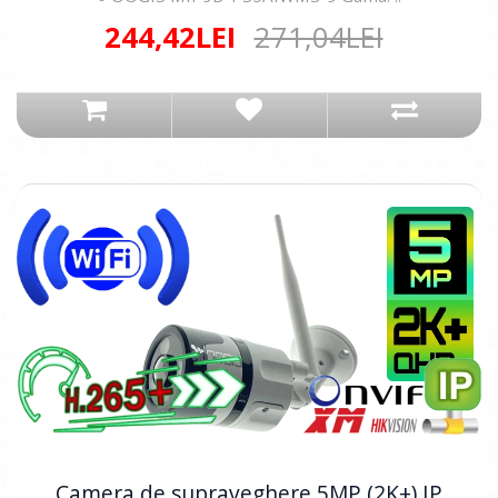
244,42LEI
271,04LEI
Camera de supraveghere 5MP (2K+) IP