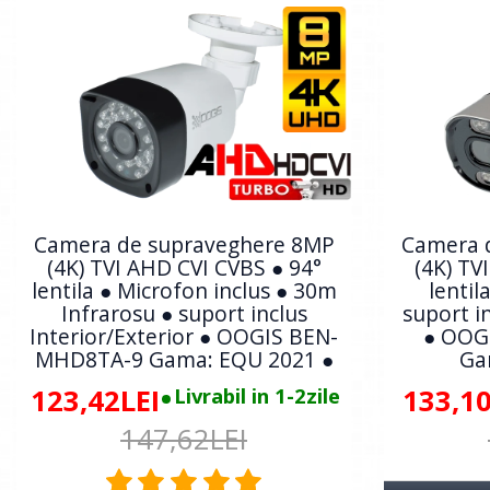
Camera de supraveghere 8MP
Camera 
(4K) TVI AHD CVI CVBS ● 94°
(4K) TV
lentila ● Microfon inclus ● 30m
lentil
Infrarosu ● suport inclus
suport in
Interior/Exterior ● OOGIS BEN-
● OOG
MHD8TA-9 Gama: EQU 2021 ●
Ga
123,42LEI
Livrabil in 1-2zile
133,10
147,62LEI