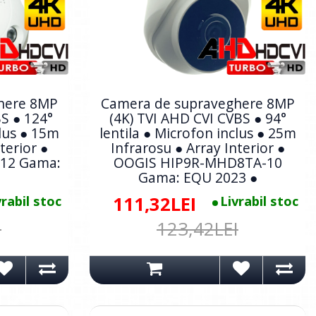
here 8MP
Camera de supraveghere 8MP
BS ● 124°
(4K) TVI AHD CVI CVBS ● 94°
clus ● 15m
lentila ● Microfon inclus ● 25m
terior ●
Infrarosu ● Array Interior ●
12 Gama:
OOGIS HIP9R-MHD8TA-10
Gama: EQU 2023 ●
vrabil stoc
111,32LEI
Livrabil stoc
I
123,42LEI