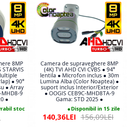
here 8MP
Camera de supraveghere 8MP
S STARVIS
(4K) TVI AHD CVI CVBS ● 94°
ultiple
lentila ● Microfon inclus ● 30m
lap) ● 90°
Lumina Alba (Color Noaptea) ●
su ● Array
suport inclus Interior/Exterior
P-MHD8-9
● OOGIS CEB9C-MHD8TA-9
0 ●
Gama: STD 2025 ●
vrabil stoc
Disponibil in 15 zile
140,36LEI
156,09LEI
I