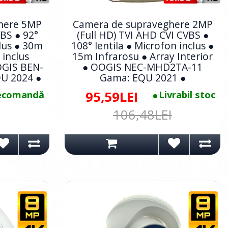
here 5MP
Camera de supraveghere 2MP
VBS ● 92°
(Full HD) TVI AHD CVI CVBS ●
clus ● 30m
108° lentila ● Microfon inclus ●
 inclus
15m Infrarosu ● Array Interior
OOGIS BEN-
● OOGIS NEC-MHD2TA-11
U 2024 ●
Gama: EQU 2021 ●
ecomandă
95,59LEI
Livrabil stoc
106,48LEI