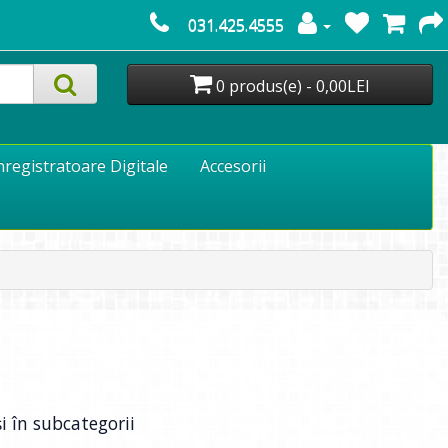
031.425.4555
0 produs(e) - 0,00LEI
nregistratoare Digitale
Accesorii
i în subcategorii