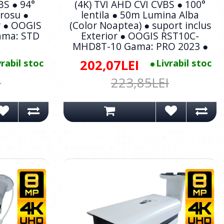
BS ● 94°
(4K) TVI AHD CVI CVBS ● 100°
arosu ●
lentila ● 50m Lumina Alba
r ● OOGIS
(Color Noaptea) ● suport inclus
ama: STD
Exterior ● OOGIS RST10C-
MHD8T-10 Gama: PRO 2023 ●
vrabil stoc
202,07LEI
Livrabil stoc
I
223,85LEI