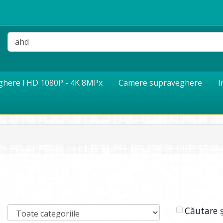
eghere FHD 1080P - 4K 8MPx
Camere supraveghere
I
Căutare ș