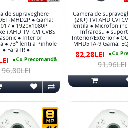
a de supraveghere
Camera de supraveg
DET-MHD2P ● Gama:
(2K+) TVI AHD CVI C
017 ● 1920x1080P
lentila ● Microfon in
eli AHD TVI CVI CVBS
Infrarosu ● suport
asonic ● Interior
Interior/Exterior ● 
a ● 73° lentila Pinhole
MHD5TA-9 Gama: EQ
● Fara IR ●
82,28LEI
Cu Pr
LEI
Cu Precomandă
91,96LEI
96,80LEI