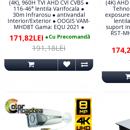
(4K), 960H TVI AHD CVI CVBS ●
(4K) AHD
116-46° lentila Varifocala ●
Tehnol
30m Infrarosu ● antivandal
exposure,
Interior/Exterior ● OOGIS VAM-
lentil
MHD8T Gama: EQU 2021 ●
suport i
RST-MH
171,82LEI
Cu Precomandă
191,18LEI
174,