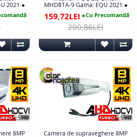
U 2021 ●
MHD8TA-9 Gama: EQU 2021 ●
ecomandă
159,72LEI
Cu Precomandă
I
200,86LEI
here 8MP
Camera de supraveghere 8MP