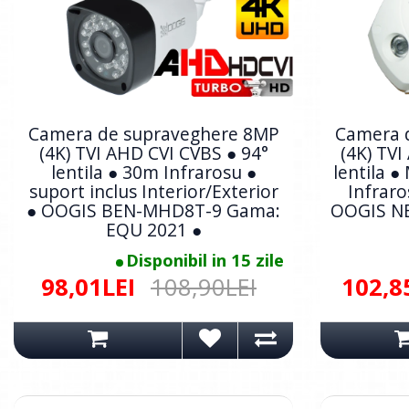
Camera de supraveghere 8MP
Camera 
(4K) TVI AHD CVI CVBS ● 94°
(4K) TVI
lentila ● 30m Infrarosu ●
lentila ●
suport inclus Interior/Exterior
Infraro
● OOGIS BEN-MHD8T-9 Gama:
OOGIS N
EQU 2021 ●
Disponibil in 15 zile
98,01LEI
108,90LEI
102,8