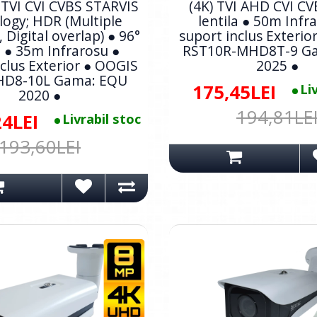
 TVI CVI CVBS STARVIS
(4K) TVI AHD CVI CV
ogy; HDR (Multiple
lentila ● 50m Infr
 Digital overlap) ● 96°
suport inclus Exterio
a ● 35m Infrarosu ●
RST10R-MHD8T-9 G
nclus Exterior ● OOGIS
2025 ●
D8-10L Gama: EQU
175,45LEI
Li
2020 ●
194,81LE
24LEI
Livrabil stoc
193,60LEI