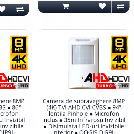
here 8MP
Camera de supraveghere 8MP
BS ● 86°
(4K) TVI AHD CVI CVBS ● 94°
icrofon
lentila Pinhole ● Microfon
 Invizibil
inclus ● 35m Infrarosu Invizibil
invizibile
● Disimulata LED-uri invizibile
DIR9I-
Interior ● OOGIS DIR9I-