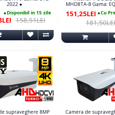
2022 ●
MHD8TA-8 Gama: EQ
Disponibil in 15 zile
151,25LEI
Cu Pr
8LEI
158,51LEI
181,50LE
de supraveghere 8MP
Camera de supraveg