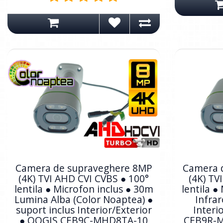
Camera de supraveghere 8MP
Camera 
(4K) TVI AHD CVI CVBS ● 100°
(4K) TV
lentila ● Microfon inclus ● 30m
lentila ●
Lumina Alba (Color Noaptea) ●
Infrar
suport inclus Interior/Exterior
Interi
● OOGIS CEB9C-MHD8TA-10
CEB9R-M