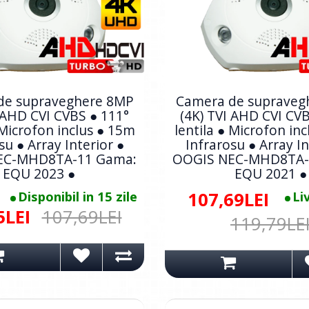
de supraveghere 8MP
Camera de supraveg
 AHD CVI CVBS ● 111°
(4K) TVI AHD CVI CV
 Microfon inclus ● 15m
lentila ● Microfon in
su ● Array Interior ●
Infrarosu ● Array In
EC-MHD8TA-11 Gama:
OOGIS NEC-MHD8TA-
EQU 2023 ●
EQU 2021 ●
Disponibil in 15 zile
107,69LEI
Li
5LEI
107,69LEI
119,79LE