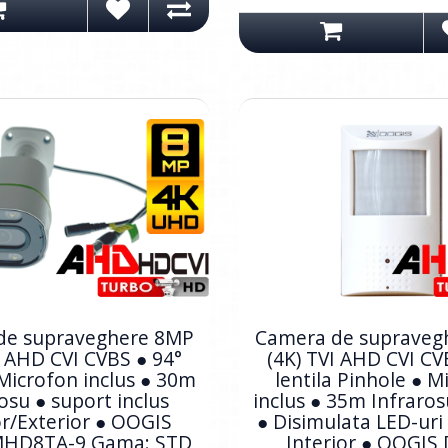
de supraveghere 8MP
Camera de supraveg
I AHD CVI CVBS ● 94°
(4K) TVI AHD CVI CV
 Microfon inclus ● 30m
lentila Pinhole ● M
osu ● suport inclus
inclus ● 35m Infrarosu
or/Exterior ● OOGIS
● Disimulata LED-uri 
HD8TA-9 Gama: STD
Interior ● OOGIS 