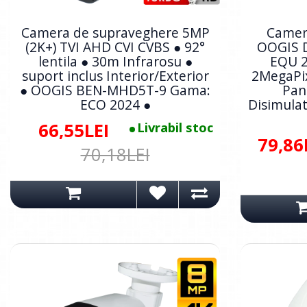
Camera de supraveghere 5MP
Camer
(2K+) TVI AHD CVI CVBS ● 92°
OOGIS 
lentila ● 30m Infrarosu ●
EQU 2
suport inclus Interior/Exterior
2MegaPix
● OOGIS BEN-MHD5T-9 Gama:
Pan
ECO 2024 ●
Disimulat
66,55LEI
Livrabil stoc
79,86
70,18LEI